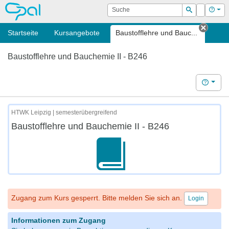
OPAL
Suche
Login
Hilf
Suchen
Startseite
Kursangebote
Baustofflehre und Bauc...
Tab s
Baustofflehre und Bauchemie II - B246
Hilfe
HTWK Leipzig | semesterübergreifend
Baustofflehre und Bauchemie II - B246
Zugang zum Kurs gesperrt. Bitte melden Sie sich an.
Login
Informationen zum Zugang