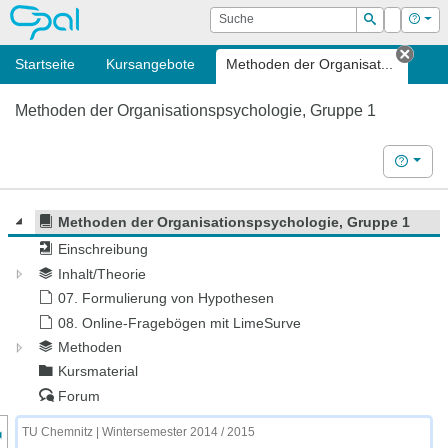
OPAL
Suche
Login
Hilf
Suchen
Startseite
Kursangebote
Methoden der Organisat...
Tab s
Methoden der Organisationspsychologie, Gruppe 1
Hilfe
Methoden der Organisationspsychologie, Gruppe 1
Einschreibung
Inhalt/Theorie
07. Formulierung von Hypothesen
08. Online-Fragebögen mit LimeSurve
Methoden
Kursmaterial
Forum
nzeige des Kursmenüs
TU Chemnitz | Wintersemester 2014 / 2015