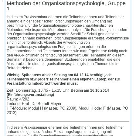
Methoden der Organisationspsychologie, Gruppe
1
In diesem Praxisseminar erlernen die Teilnehmerinnen und Teilnehmer
anhand einiger spezifischer Forschungsfragen den Umgang mit
bestimmten, für die Organisationspsychologie charakteristischen
Methoden, wie bspw. die Mehrebenenanalyse. Die Forschungsmethoden
der Organisationspsychologie werden Schritt für Schritt gemeinsam
praktisch anhand konkreter Forschungsbeispiele erarbeitet. Vorkenntnisse
sind nicht erforderlich. Abseits der Anwendung von
organisationspsychologischen Fragestellungen erlernen die
Teilnehmerinnen und Teilnehmer ferner, wie man Ergebnisse richtig nach
den APA-Richtlinien berichtet und präsentiert. Die Teilnahme an diesem
Seminar ist besonders denjenigen Studierenden empfohlen, die eine
Masterarbeit in einem organisationspsychologischen Themenfeld in
Betracht ziehen.
Wichtig: Spätestens ab der Sitzung am 04.12.14 benötigt jede
Teilnehmerin bzw. jederr Teilnehmer einen eigenen Laptop, der zur
Veranstaltung mitgebracht werden muss.
Zeit: Donnerstag, 13.45 - 15.15 Uhr,
Beginn am 16.10.2014
(Einführungsveranstaltung)
Raum: 4/202
Leitung: Prof. Dr. Bertolt Meyer
HF-Module: Modul H (Master, PO 2009), Modul H oder F (Master, PO
2013)
In diesem Praxisseminar erlernen die Teilnehmerinnen und Teilnehmer
anhand einiger spezifischer Forschungsfragen den Umgang mit
bestimmten, für die Organisationspsychologie charakteristischen