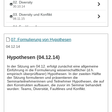
02. Diversity
30.10.14
03. Diversity und Konflikt
06.11.15
04. Faultlines 1
13.11.14
05. Faultlines 2
07. Formulierung von Hypothesen
20.11.14
04.12.14