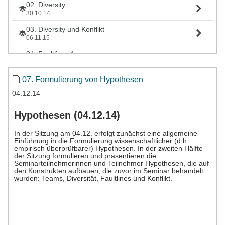
02. Diversity
30.10.14
03. Diversity und Konflikt
06.11.15
04. Faultlines 1
13.11.14
05. Faultlines 2
07. Formulierung von Hypothesen
20.11.14
04.12.14