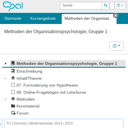
OPAL
Suche
Login
Hilf
Suchen
Startseite
Kursangebote
Methoden der Organisat...
Tab s
Methoden der Organisationspsychologie, Gruppe 1
Hilfe
Methoden der Organisationspsychologie, Gruppe 1
Einschreibung
Inhalt/Theorie
07. Formulierung von Hypothesen
08. Online-Fragebögen mit LimeSurve
Methoden
Kursmaterial
Forum
nzeige des Kursmenüs
TU Chemnitz | Wintersemester 2014 / 2015