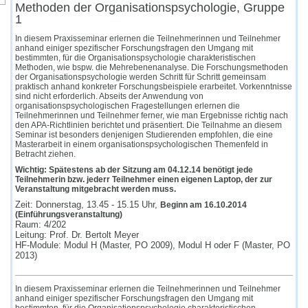
Methoden der Organisationspsychologie, Gruppe
1
In diesem Praxisseminar erlernen die Teilnehmerinnen und Teilnehmer
anhand einiger spezifischer Forschungsfragen den Umgang mit
bestimmten, für die Organisationspsychologie charakteristischen
Methoden, wie bspw. die Mehrebenenanalyse. Die Forschungsmethoden
der Organisationspsychologie werden Schritt für Schritt gemeinsam
praktisch anhand konkreter Forschungsbeispiele erarbeitet. Vorkenntnisse
sind nicht erforderlich. Abseits der Anwendung von
organisationspsychologischen Fragestellungen erlernen die
Teilnehmerinnen und Teilnehmer ferner, wie man Ergebnisse richtig nach
den APA-Richtlinien berichtet und präsentiert. Die Teilnahme an diesem
Seminar ist besonders denjenigen Studierenden empfohlen, die eine
Masterarbeit in einem organisationspsychologischen Themenfeld in
Betracht ziehen.
Wichtig: Spätestens ab der Sitzung am 04.12.14 benötigt jede
Teilnehmerin bzw. jederr Teilnehmer einen eigenen Laptop, der zur
Veranstaltung mitgebracht werden muss.
Zeit: Donnerstag, 13.45 - 15.15 Uhr,
Beginn am 16.10.2014
(Einführungsveranstaltung)
Raum: 4/202
Leitung: Prof. Dr. Bertolt Meyer
HF-Module: Modul H (Master, PO 2009), Modul H oder F (Master, PO
2013)
In diesem Praxisseminar erlernen die Teilnehmerinnen und Teilnehmer
anhand einiger spezifischer Forschungsfragen den Umgang mit
bestimmten, für die Organisationspsychologie charakteristischen