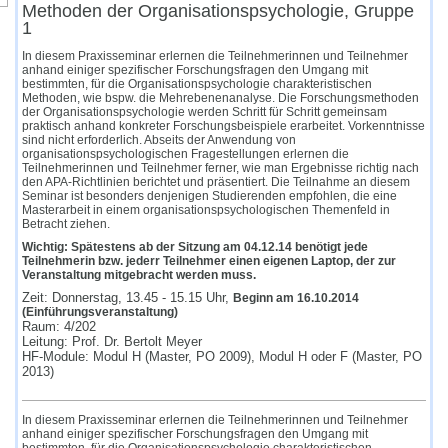
Methoden der Organisationspsychologie, Gruppe
1
In diesem Praxisseminar erlernen die Teilnehmerinnen und Teilnehmer
anhand einiger spezifischer Forschungsfragen den Umgang mit
bestimmten, für die Organisationspsychologie charakteristischen
Methoden, wie bspw. die Mehrebenenanalyse. Die Forschungsmethoden
der Organisationspsychologie werden Schritt für Schritt gemeinsam
praktisch anhand konkreter Forschungsbeispiele erarbeitet. Vorkenntnisse
sind nicht erforderlich. Abseits der Anwendung von
organisationspsychologischen Fragestellungen erlernen die
Teilnehmerinnen und Teilnehmer ferner, wie man Ergebnisse richtig nach
den APA-Richtlinien berichtet und präsentiert. Die Teilnahme an diesem
Seminar ist besonders denjenigen Studierenden empfohlen, die eine
Masterarbeit in einem organisationspsychologischen Themenfeld in
Betracht ziehen.
Wichtig: Spätestens ab der Sitzung am 04.12.14 benötigt jede
Teilnehmerin bzw. jederr Teilnehmer einen eigenen Laptop, der zur
Veranstaltung mitgebracht werden muss.
Zeit: Donnerstag, 13.45 - 15.15 Uhr,
Beginn am 16.10.2014
(Einführungsveranstaltung)
Raum: 4/202
Leitung: Prof. Dr. Bertolt Meyer
HF-Module: Modul H (Master, PO 2009), Modul H oder F (Master, PO
2013)
In diesem Praxisseminar erlernen die Teilnehmerinnen und Teilnehmer
anhand einiger spezifischer Forschungsfragen den Umgang mit
bestimmten, für die Organisationspsychologie charakteristischen