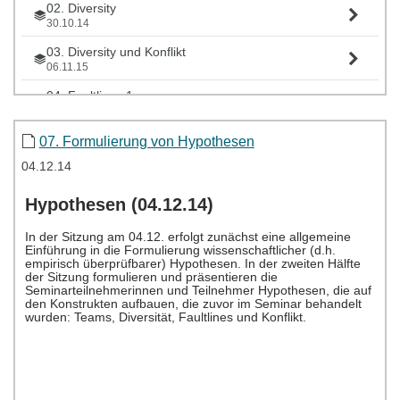
02. Diversity
30.10.14
03. Diversity und Konflikt
06.11.15
04. Faultlines 1
13.11.14
05. Faultlines 2
07. Formulierung von Hypothesen
20.11.14
04.12.14