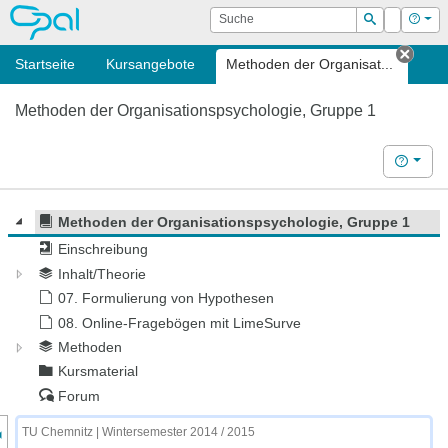
OPAL
Suche
Login
Hilf
Suchen
Startseite
Kursangebote
Methoden der Organisat...
Tab s
Methoden der Organisationspsychologie, Gruppe 1
Hilfe
Methoden der Organisationspsychologie, Gruppe 1
Einschreibung
Inhalt/Theorie
07. Formulierung von Hypothesen
08. Online-Fragebögen mit LimeSurve
Methoden
Kursmaterial
Forum
nzeige des Kursmenüs
TU Chemnitz | Wintersemester 2014 / 2015