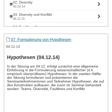
02. Diversity
30.10.14
03. Diversity und Konflikt
06.11.15
04. Faultlines 1
13.11.14
05. Faultlines 2
07. Formulierung von Hypothesen
20.11.14
04.12.14