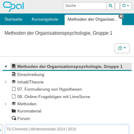
OPAL
Suche
Login
Hilf
Suchen
Startseite
Kursangebote
Methoden der Organisat...
Tab s
Methoden der Organisationspsychologie, Gruppe 1
Hilfe
Methoden der Organisationspsychologie, Gruppe 1
Einschreibung
Inhalt/Theorie
07. Formulierung von Hypothesen
08. Online-Fragebögen mit LimeSurve
Methoden
Kursmaterial
Forum
nzeige des Kursmenüs
TU Chemnitz | Wintersemester 2014 / 2015