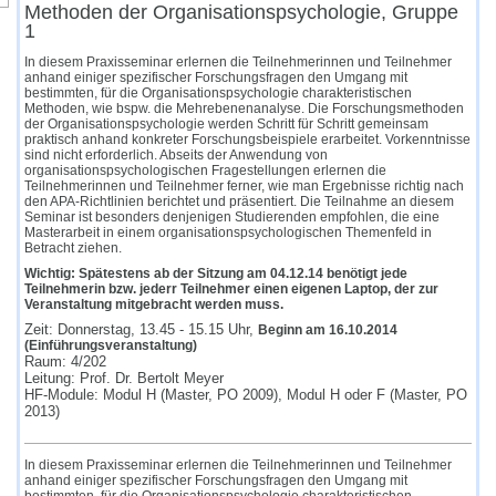
Methoden der Organisationspsychologie, Gruppe
1
In diesem Praxisseminar erlernen die Teilnehmerinnen und Teilnehmer
anhand einiger spezifischer Forschungsfragen den Umgang mit
bestimmten, für die Organisationspsychologie charakteristischen
Methoden, wie bspw. die Mehrebenenanalyse. Die Forschungsmethoden
der Organisationspsychologie werden Schritt für Schritt gemeinsam
praktisch anhand konkreter Forschungsbeispiele erarbeitet. Vorkenntnisse
sind nicht erforderlich. Abseits der Anwendung von
organisationspsychologischen Fragestellungen erlernen die
Teilnehmerinnen und Teilnehmer ferner, wie man Ergebnisse richtig nach
den APA-Richtlinien berichtet und präsentiert. Die Teilnahme an diesem
Seminar ist besonders denjenigen Studierenden empfohlen, die eine
Masterarbeit in einem organisationspsychologischen Themenfeld in
Betracht ziehen.
Wichtig: Spätestens ab der Sitzung am 04.12.14 benötigt jede
Teilnehmerin bzw. jederr Teilnehmer einen eigenen Laptop, der zur
Veranstaltung mitgebracht werden muss.
Zeit: Donnerstag, 13.45 - 15.15 Uhr,
Beginn am 16.10.2014
(Einführungsveranstaltung)
Raum: 4/202
Leitung: Prof. Dr. Bertolt Meyer
HF-Module: Modul H (Master, PO 2009), Modul H oder F (Master, PO
2013)
In diesem Praxisseminar erlernen die Teilnehmerinnen und Teilnehmer
anhand einiger spezifischer Forschungsfragen den Umgang mit
bestimmten, für die Organisationspsychologie charakteristischen