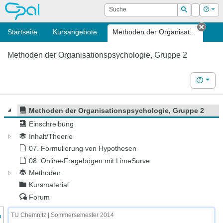
OPAL
Suche
Login
Hilf
Suchen
Startseite
Kursangebote
Methoden der Organisat...
Tab s
Methoden der Organisationspsychologie, Gruppe 2
Hilfe
Methoden der Organisationspsychologie, Gruppe 2
Einschreibung
Inhalt/Theorie
07. Formulierung von Hypothesen
08. Online-Fragebögen mit LimeSurve
Methoden
Kursmaterial
Forum
nzeige des Kursmenüs
TU Chemnitz | Sommersemester 2014