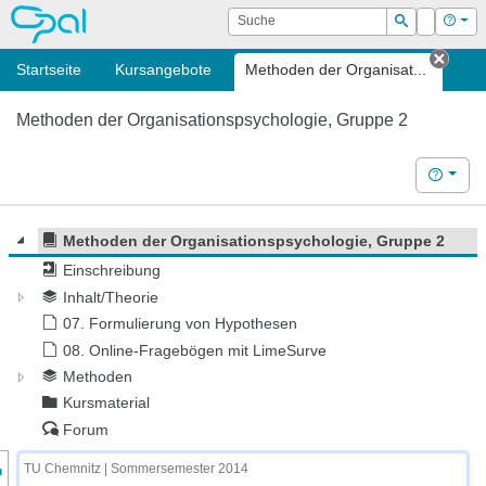
OPAL
Suche
Login
Hilf
Suchen
Startseite
Kursangebote
Methoden der Organisat...
Tab s
Methoden der Organisationspsychologie, Gruppe 2
Hilfe
Methoden der Organisationspsychologie, Gruppe 2
Einschreibung
Inhalt/Theorie
07. Formulierung von Hypothesen
08. Online-Fragebögen mit LimeSurve
Methoden
Kursmaterial
Forum
nzeige des Kursmenüs
TU Chemnitz | Sommersemester 2014