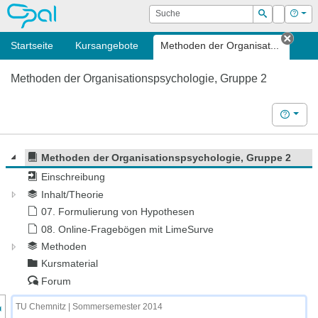
OPAL
Suche
Login
Hilf
Suchen
Startseite
Kursangebote
Methoden der Organisat...
Tab s
Methoden der Organisationspsychologie, Gruppe 2
Hilfe
Methoden der Organisationspsychologie, Gruppe 2
Einschreibung
Inhalt/Theorie
07. Formulierung von Hypothesen
08. Online-Fragebögen mit LimeSurve
Methoden
Kursmaterial
Forum
nzeige des Kursmenüs
TU Chemnitz | Sommersemester 2014