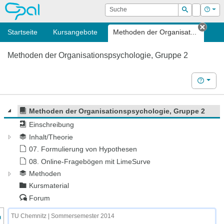
OPAL
Suche
Login
Hilf
Suchen
Startseite
Kursangebote
Methoden der Organisat...
Tab s
Methoden der Organisationspsychologie, Gruppe 2
Hilfe
Methoden der Organisationspsychologie, Gruppe 2
Einschreibung
Inhalt/Theorie
07. Formulierung von Hypothesen
08. Online-Fragebögen mit LimeSurve
Methoden
Kursmaterial
Forum
nzeige des Kursmenüs
TU Chemnitz | Sommersemester 2014