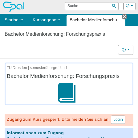
OPAL
Suche
Login
Hilf
Suchen
Startseite
Kursangebote
Bachelor Medienforschu...
Tab s
Bachelor Medienforschung: Forschungspraxis
Hilfe
TU Dresden | semesterübergreifend
Bachelor Medienforschung: Forschungspraxis
Zugang zum Kurs gesperrt. Bitte melden Sie sich an.
Login
Informationen zum Zugang