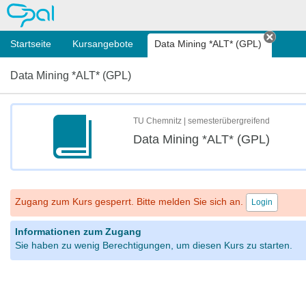
OPAL
Startseite
Kursangebote
Data Mining *ALT* (GPL)
Tab sc
Data Mining *ALT* (GPL)
TU Chemnitz | semesterübergreifend
Data Mining *ALT* (GPL)
Zugang zum Kurs gesperrt. Bitte melden Sie sich an.
Login
Informationen zum Zugang
Sie haben zu wenig Berechtigungen, um diesen Kurs zu starten.