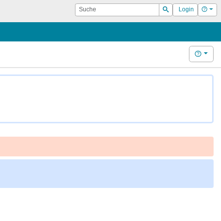
Suche
Hilf
Login
Suchen
Hilfe