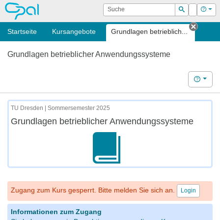
OPAL
Suche
Login
Hilf
Suchen
Startseite
Kursangebote
Grundlagen betrieblich...
Tab sc
Grundlagen betrieblicher Anwendungssysteme
Hilfe
TU Dresden | Sommersemester 2025
Grundlagen betrieblicher Anwendungssysteme
Zugang zum Kurs gesperrt. Bitte melden Sie sich an.
Login
Informationen zum Zugang