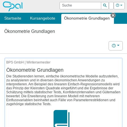
OPAL
Suche
Login
Hilf
Suchen
Startseite
Kursangebote
Ökonometrie Grundlagen
Tab s
Ökonometrie Grundlagen
Hilfe
BPS GmbH | Wintersemester
Ökonometrie Grundlagen
Die Studierenden lernen, einfache ökonometrische Modelle aufzustellen,
zu analysieren und in diversen ökonomischen Anwendungen zu
interpretieren. Am Beispiel des linearen Einfach-Regressionsmodells wird
das Prinzip der Kleinsten Quadrate eingeführt und die Ergebnisse der
Schätzung mittels statistischer Tests, Konfidenzintervallen und Gütemaßen
bewertet. Die Erweiterung zum linearen Modell mit mehreren
Einflussvariablen beinhaltet auch Fälle von Parameterrestriktionen und
zugehörige statistische Tests.