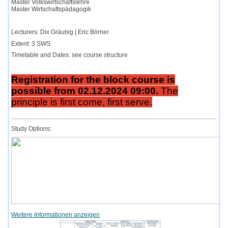
Master Volkswirtschaftslehre
Master Wirtschaftspädagogik
Lecturers: Dix Gräubig | Eric Börner
Extent: 3 SWS
Timetable and Dates: see course structure
Registration for the block course is
possible from 02.12.2024 09:00.
The
principle is first come, first serve.
Study Options:
Weitere Informationen anzeigen