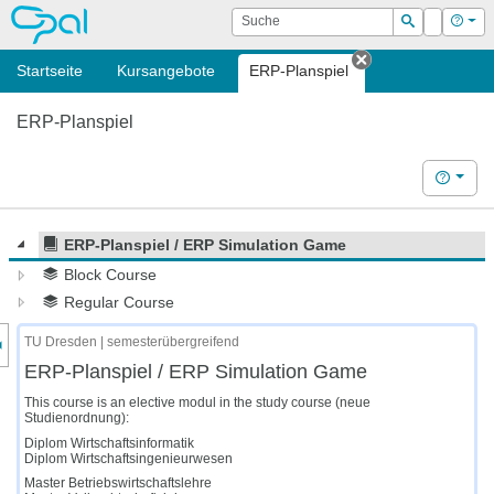
OPAL
Suche
Login
Hilf
Suchen
Startseite
Kursangebote
ERP-Planspiel
Tab schließen
ERP-Planspiel
Hilfe
ERP-Planspiel / ERP Simulation Game
Block Course
Regular Course
nzeige des Kursmenüs
TU Dresden | semesterübergreifend
ERP-Planspiel / ERP Simulation Game
This course is an elective modul in the study course (neue
Studienordnung):
Diplom Wirtschaftsinformatik
Diplom Wirtschaftsingenieurwesen
Master Betriebswirtschaftslehre