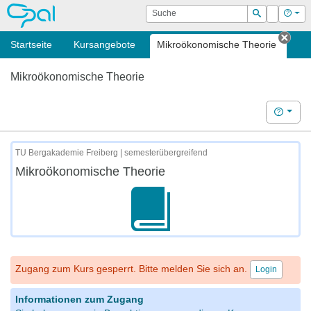
OPAL
Suche
Login
Hilf
Suchen
Startseite
Kursangebote
Mikroökonomische Theorie
Tab 
Mikroökonomische Theorie
Hilfe
TU Bergakademie Freiberg | semesterübergreifend
Mikroökonomische Theorie
Zugang zum Kurs gesperrt. Bitte melden Sie sich an.
Login
Informationen zum Zugang