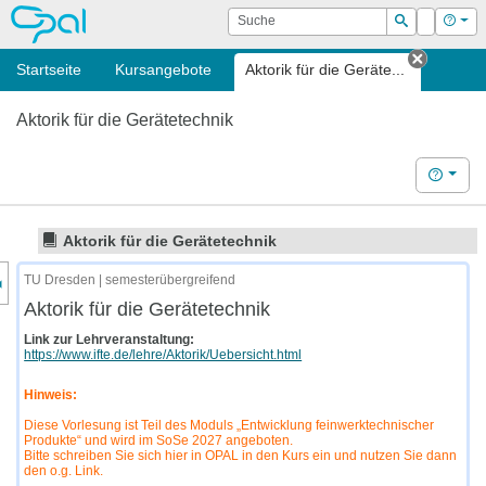
OPAL
Suche
Login
Hilf
Suchen
Startseite
Kursangebote
Aktorik für die Geräte...
Tab sch
Aktorik für die Gerätetechnik
Hilfe
Aktorik für die Gerätetechnik
nzeige des Kursmenüs
TU Dresden | semesterübergreifend
Aktorik für die Gerätetechnik
Link zur Lehrveranstaltung:
https://www.ifte.de/lehre/Aktorik/Uebersicht.html
Hinweis:
Diese Vorlesung ist Teil des Moduls „Entwicklung feinwerktechnischer
Produkte“ und wird im SoSe 2027 angeboten.
Bitte schreiben Sie sich hier in OPAL in den Kurs ein und nutzen Sie dann
den o.g. Link.