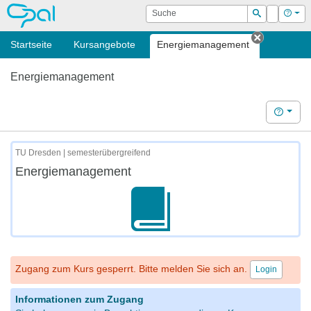
OPAL
Suche
Login
Hilf
Suchen
Startseite
Kursangebote
Energiemanagement
Tab schli
Energiemanagement
Hilfe
TU Dresden | semesterübergreifend
Energiemanagement
Zugang zum Kurs gesperrt. Bitte melden Sie sich an.
Login
Informationen zum Zugang