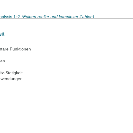
Analysis 1+2
(Folgen reeller und komplexer Zahlen)
lgen, Grenzwerte) [Anfang]
it
tare Funktionen
nen
z-Stetigkeit
Anwendungen