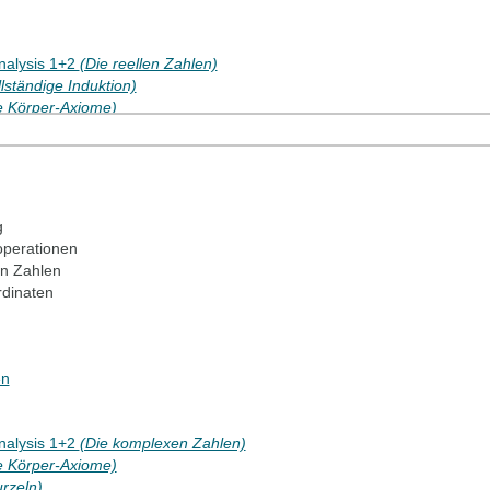
Analysis 1+2
(Die reellen Zahlen)
llständige Induktion)
e Körper-Axiome
)
e Anordnungs-Axiome)
s 1
(Natürliche Zahlen und vollständige Induktion)
g
perationen
en Zahlen
rdinaten
en
Analysis 1+2
(Die komplexen Zahlen)
e Körper-Axiome)
rzeln)