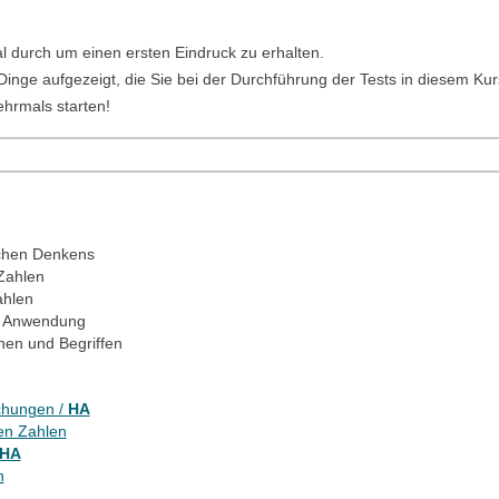
ial durch um einen ersten Eindruck zu erhalten.
 Dinge aufgezeigt, die Sie bei der Durchführung der Tests in diesem Kur
ehrmals starten!
chen Denkens
Zahlen
ahlen
n Anwendung
onen und Begriffen
chungen /
HA
len Zahlen
HA
n