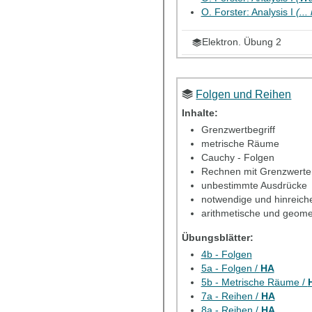
O. Forster: Analysis I
(..
Elektron. Übung 2
Elektron. HA 2
Folgen und Reihen
Inhalte:
Grenzwertbegriff
metrische Räume
Cauchy - Folgen
Rechnen mit Grenzwerte
unbestimmte Ausdrücke
notwendige und hinreich
arithmetische und geome
Übungsblätter:
4b - Folgen
5a - Folgen /
HA
5b - Metrische Räume /
7a - Reihen /
HA
8a - Reihen /
HA