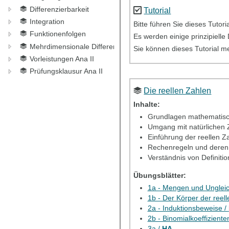
Differenzierbarkeit
Tutorial
Integration
Bitte führen Sie dieses Tutor
Funktionenfolgen
Es werden einige prinzipielle
Mehrdimensionale Differentiation
Sie können dieses Tutorial m
Vorleistungen Ana II
Prüfungsklausur Ana II
Die reellen Zahlen
Inhalte:
Grundlagen mathematis
Umgang mit natürlichen 
Einführung der reellen Z
Rechenregeln und dere
Verständnis von Definiti
Übungsblätter:
1a - Mengen und Unglei
1b - Der Körper der reel
2a - Induktionsbeweise /
2b - Binomialkoeffiziente
3a /
HA