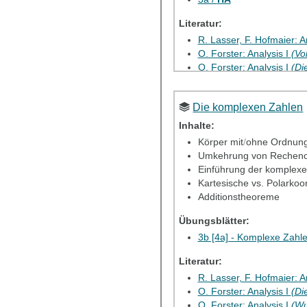
Literatur:
R. Lasser, F. Hofmaier: 
O. Forster: Analysis I
(Vo
O. Forster: Analysis I
(
Di
O. Forster: Analysis I
(Di
K. Königsberger: Analysi
Die komplexen Zahlen
Elektron. Übung 1
Inhalte:
Körper mit
/
ohne Ordnun
Elektron. HA 1
Umkehrung von Recheno
Einführung der komplex
Kartesische vs. Polarkoo
Additionstheoreme
Übungsblätter:
3b [4a] - Komplexe Zahl
Literatur:
R. Lasser, F. Hofmaier: 
O. Forster: Analysis I
(Di
O. Forster: Analysis I
(Wu