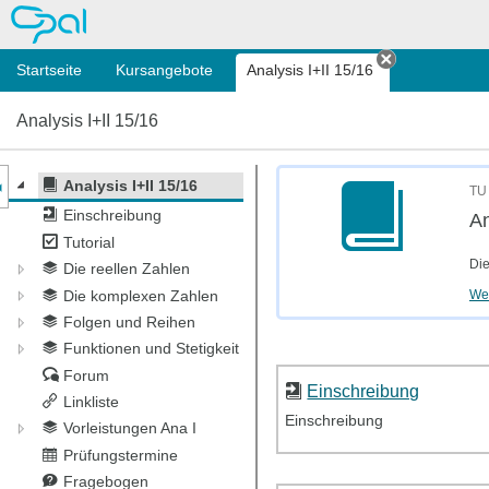
OPAL
Startseite
Kursangebote
Analysis I+II 15/16
Tab schließ
Analysis I+II 15/16
nzeige des Kursmenüs
Analysis I+II 15/16
TU 
Einschreibung
An
Tutorial
Die
Die reellen Zahlen
Wei
Die komplexen Zahlen
Folgen und Reihen
Funktionen und Stetigkeit
Forum
Einschreibung
Linkliste
Einschreibung
Vorleistungen Ana I
Prüfungstermine
Fragebogen