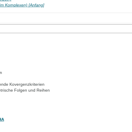
. im Komplexen) [Anfang]
n
ende Kovergenzkriterien
trische Folgen und Reihen
HA