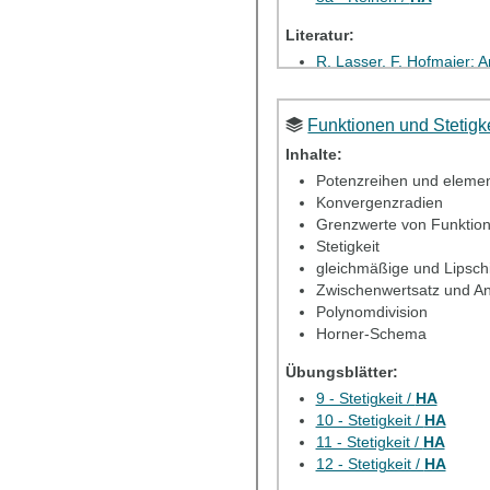
Literatur:
R. Lasser, F. Hofmaier: 
O. Forster: Analysis I
(Fo
Funktionen und Stetigke
Elektron. Übung 3
Inhalte:
Elektron. HA 3
Potenzreihen und elemen
Konvergenzradien
Grenzwerte von Funktio
Stetigkeit
gleichmäßige und Lipschit
Zwischenwertsatz und 
Polynomdivision
Horner-Schema
Übungsblätter:
9 - Stetigkeit /
HA
10 - Stetigkeit /
HA
11 - Stetigkeit /
HA
12 - Stetigkeit /
HA