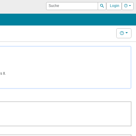
Suche
Hilf
Login
Suchen
Hilfe
 II.