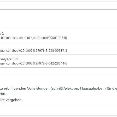
s 1
log.bibliothek.tu-chemnitz.de/Record/0000190745
.springer.com/book/10.1007%2F978-3-658-00317-3
Analysis 1+2
.springer.com/book/10.1007%2F978-3-642-28644-5
 zu erbringenden Vorleistungen (schriftl./elektron. Hausaufgaben) fü
ren.
kte vergeben.