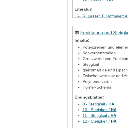
Literatur:
R. Lasser, F. Hofmaier: 
O. Forster: Analysis I
(Fo
Funktionen und Stetigke
Elektron. Übung 3
Inhalte:
Elektron. HA 3
Potenzreihen und elemen
Konvergenzradien
Grenzwerte von Funktio
Stetigkeit
gleichmäßige und Lipschit
Zwischenwertsatz und 
Polynomdivision
Horner-Schema
Übungsblätter:
9 - Stetigkeit /
HA
10 - Stetigkeit /
HA
11 - Stetigkeit /
HA
12 - Stetigkeit /
HA