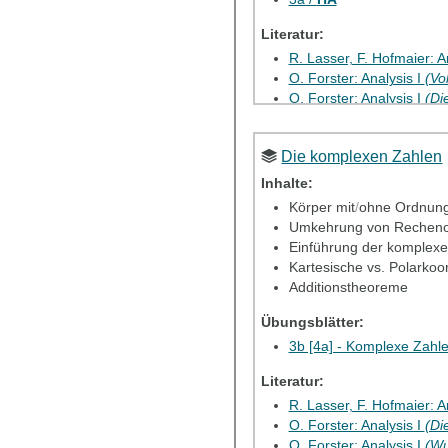
Literatur:
R. Lasser, F. Hofmaier: 
O. Forster: Analysis I
(Vo
O. Forster: Analysis I
(
Di
O. Forster: Analysis I
(Di
K. Königsberger: Analysi
Die komplexen Zahlen
Elektron. Übung 1
Inhalte:
Körper mit
/
ohne Ordnun
Elektron. HA 1
Umkehrung von Recheno
Einführung der komplex
Kartesische vs. Polarkoo
Additionstheoreme
Übungsblätter:
3b [4a] - Komplexe Zahl
Literatur:
R. Lasser, F. Hofmaier: 
O. Forster: Analysis I
(Di
O. Forster: Analysis I
(Wu