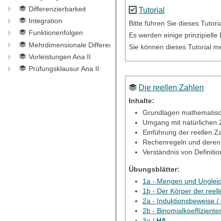
Differenzierbarkeit
Tutorial
Integration
Bitte führen Sie dieses Tutor
Funktionenfolgen
Es werden einige prinzipielle
Mehrdimensionale Differentiation
Sie können dieses Tutorial m
Vorleistungen Ana II
Prüfungsklausur Ana II
Die reellen Zahlen
Inhalte:
Grundlagen mathematis
Umgang mit natürlichen 
Einführung der reellen Z
Rechenregeln und dere
Verständnis von Definiti
Übungsblätter:
1a - Mengen und Unglei
1b - Der Körper der reel
2a - Induktionsbeweise /
2b - Binomialkoeffiziente
3a /
HA