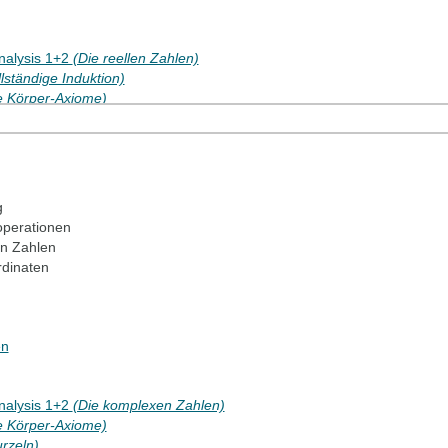
Analysis 1+2
(Die reellen Zahlen)
llständige Induktion)
e Körper-Axiome
)
e Anordnungs-Axiome)
s 1
(Natürliche Zahlen und vollständige Induktion)
g
perationen
en Zahlen
rdinaten
en
Analysis 1+2
(Die komplexen Zahlen)
e Körper-Axiome)
rzeln)