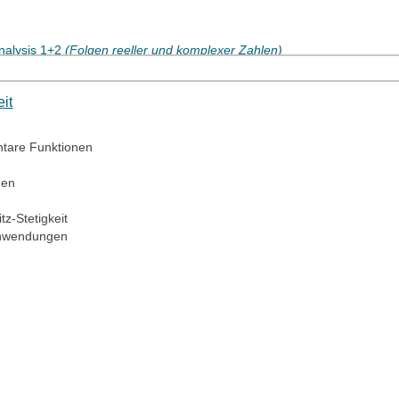
Analysis 1+2
(Folgen reeller und komplexer Zahlen)
lgen, Grenzwerte) [Anfang]
it
tare Funktionen
nen
z-Stetigkeit
Anwendungen