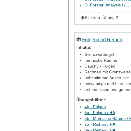
O. Forster: Analysis I
(..
Elektron. Übung 2
Elektron. HA 2
Folgen und Reihen
Inhalte:
Grenzwertbegriff
metrische Räume
Cauchy - Folgen
Rechnen mit Grenzwerte
unbestimmte Ausdrücke
notwendige und hinreich
arithmetische und geome
Übungsblätter:
4b - Folgen
5a - Folgen /
HA
5b - Metrische Räume /
7a - Reihen /
HA
8a - Reihen /
HA