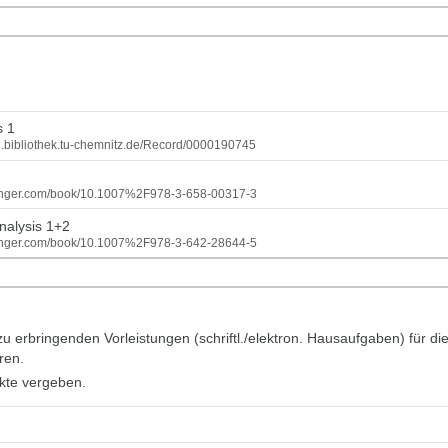
s 1
log.bibliothek.tu-chemnitz.de/Record/0000190745
.springer.com/book/10.1007%2F978-3-658-00317-3
Analysis 1+2
.springer.com/book/10.1007%2F978-3-642-28644-5
 zu erbringenden Vorleistungen (schriftl./elektron. Hausaufgaben) fü
ren.
kte vergeben.