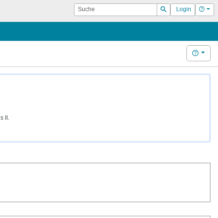
Suche
Hilf
Login
Suchen
Hilfe
 II.