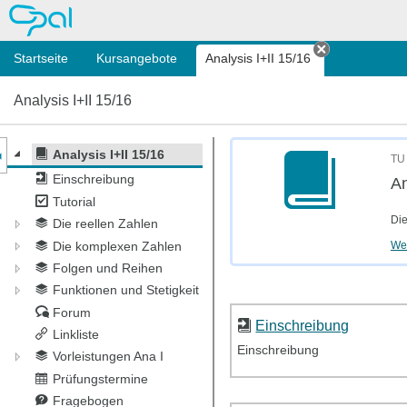
OPAL
Startseite
Kursangebote
Analysis I+II 15/16
Tab schließ
Analysis I+II 15/16
nzeige des Kursmenüs
Analysis I+II 15/16
TU 
Einschreibung
An
Tutorial
Die
Die reellen Zahlen
Wei
Die komplexen Zahlen
Folgen und Reihen
Funktionen und Stetigkeit
Forum
Einschreibung
Linkliste
Einschreibung
Vorleistungen Ana I
Prüfungstermine
Fragebogen