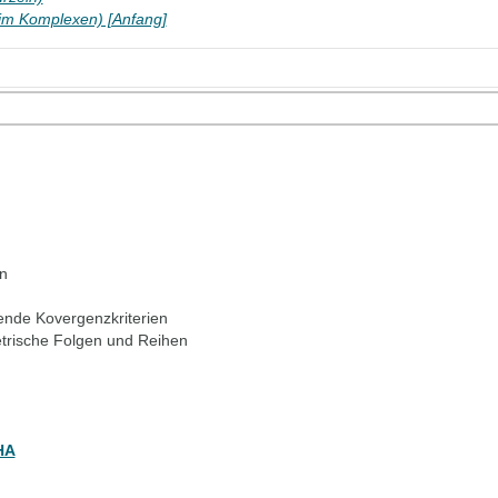
. im Komplexen) [Anfang]
n
ende Kovergenzkriterien
trische Folgen und Reihen
HA