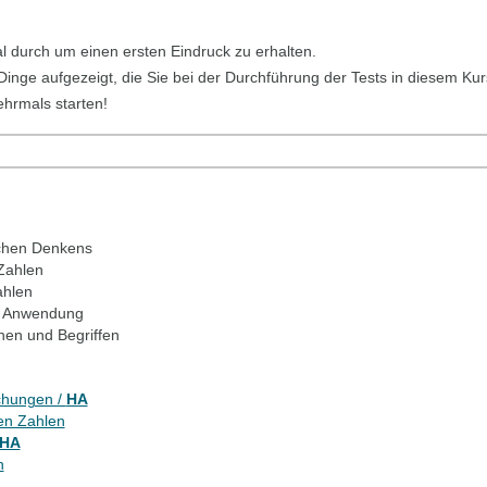
ial durch um einen ersten Eindruck zu erhalten.
 Dinge aufgezeigt, die Sie bei der Durchführung der Tests in diesem Kur
ehrmals starten!
chen Denkens
Zahlen
ahlen
n Anwendung
onen und Begriffen
chungen /
HA
len Zahlen
HA
n