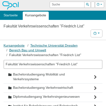
OPAL
Suche
Login
Hilf
Suchen
Startseite
Kursangebote
Fakultät Verkehrswissenschaften "Friedrich List"
Hilfe
Kursangebote
Technische Universität Dresden
Bereich Bau und Umwelt
Fakultät Verkehrswissenschaften "Friedrich List"
Fakultät Verkehrswissenschaften "Friedrich List"
Bachelorstudiengang Mobilität und
Ordner
Verkehrssysteme
Bachelorstudiengang Verkehrswirtschaft
Ordner
Diplomstudiengang Verkehrsingenieurwesen
Ordner
Institut für Bahnfahrzeuge und Bahntechnik