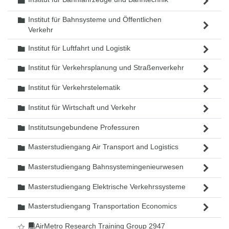
Ordner
Institut für Bahnsysteme und Öffentlichen
Ordner
Verkehr
Institut für Luftfahrt und Logistik
Ordner
Institut für Verkehrsplanung und Straßenverkehr
Ordner
Institut für Verkehrstelematik
Ordner
Institut für Wirtschaft und Verkehr
Ordner
Institutsungebundene Professuren
Ordner
Masterstudiengang Air Transport and Logistics
Ordner
Masterstudiengang Bahnsystemingenieurwesen
Ordner
Masterstudiengang Elektrische Verkehrssysteme
Ordner
Masterstudiengang Transportation Economics
Ordner
AirMetro Research Training Group 2947
Als Favorit markieren