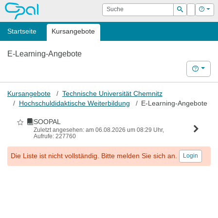
OPAL
Suche
Login
Hilf
Suchen
Startseite
Kursangebote
E-Learning-Angebote
Hilfe
Kursangebote
Technische Universität Chemnitz
Hochschuldidaktische Weiterbildung
E-Learning-Angebote
SOOPAL
Als Favorit markieren
Zuletzt angesehen: am 06.08.2026 um 08:29 Uhr,
Aufrufe: 227760
Die Liste ist nicht vollständig. Bitte melden Sie sich an.
Login