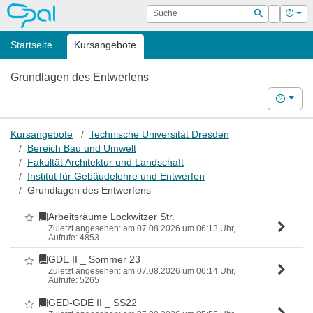
OPAL
Suche
Login
Hilf
Suchen
Startseite
Kursangebote
Grundlagen des Entwerfens
Hilfe
Kursangebote
Technische Universität Dresden
Bereich Bau und Umwelt
Fakultät Architektur und Landschaft
Institut für Gebäudelehre und Entwerfen
Grundlagen des Entwerfens
Arbeitsräume Lockwitzer Str.
Als Favorit markieren
Zuletzt angesehen: am 07.08.2026 um 06:13 Uhr,
Aufrufe: 4853
GDE II _ Sommer 23
Als Favorit markieren
Zuletzt angesehen: am 07.08.2026 um 06:14 Uhr,
Aufrufe: 5265
GED-GDE II _ SS22
Als Favorit markieren