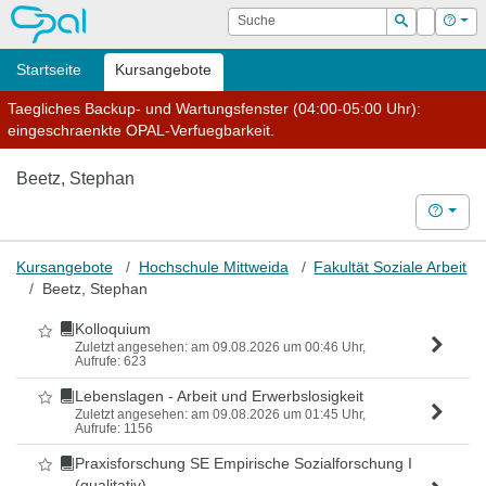
OPAL
Suche
Login
Hilf
Suchen
Startseite
Kursangebote
Taegliches Backup- und Wartungsfenster (04:00-05:00 Uhr):
eingeschraenkte OPAL-Verfuegbarkeit.
Beetz, Stephan
Hilfe
Kursangebote
Hochschule Mittweida
Fakultät Soziale Arbeit
Beetz, Stephan
Kolloquium
Als Favorit markieren
Zuletzt angesehen: am 09.08.2026 um 00:46 Uhr,
Aufrufe: 623
Lebenslagen - Arbeit und Erwerbslosigkeit
Als Favorit markieren
Zuletzt angesehen: am 09.08.2026 um 01:45 Uhr,
Aufrufe: 1156
Praxisforschung SE Empirische Sozialforschung I
Als Favorit markieren
(qualitativ)