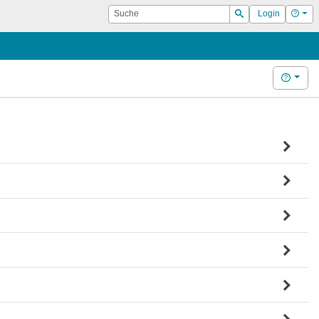
Suche
Hilf
Login
Suchen
Hilfe