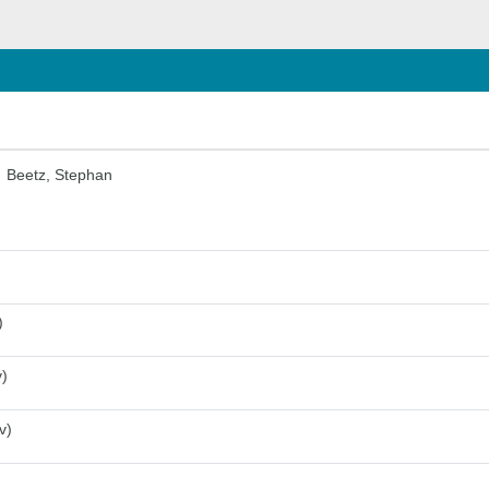
Beetz, Stephan
)
v)
v)