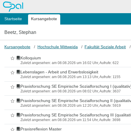
OPAL
Startseite
Kursangebote
Beetz, Stephan
Kursangebote
Hochschule Mittweida
Fakultät Soziale Arbeit
Kolloquium
Als Favorit markieren
Zuletzt angesehen: am 08.08.2026 um 16:02 Uhr, Aufrufe: 622
Lebenslagen - Arbeit und Erwerbslosigkeit
Als Favorit markieren
Zuletzt angesehen: am 08.08.2026 um 13:13 Uhr, Aufrufe: 1155
Praxisforschung SE Empirische Sozialforschung I (qualitativ
Als Favorit markieren
Zuletzt angesehen: am 08.08.2026 um 08:02 Uhr, Aufrufe: 3637
Praxisforschung SE Empirische Sozialforschung II (qualitati
Als Favorit markieren
Zuletzt angesehen: am 08.08.2026 um 12:20 Uhr, Aufrufe: 5919
Praxisforschung SE Empirische Sozialforschung III (qualitati
Als Favorit markieren
Zuletzt angesehen: am 08.08.2026 um 11:54 Uhr, Aufrufe: 3698
Praxisreflexion Master
Als Favorit markieren