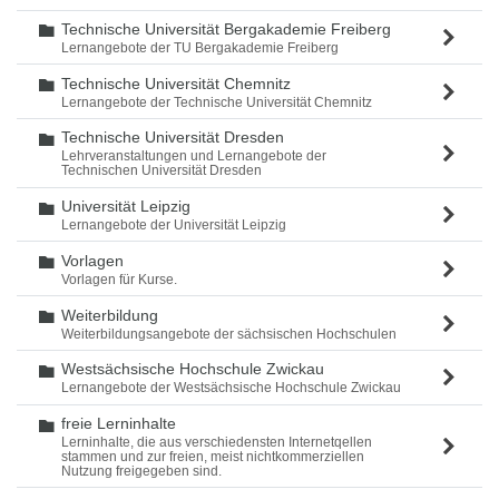
Technische Universität Bergakademie Freiberg
Ordner
Lernangebote der TU Bergakademie Freiberg
Technische Universität Chemnitz
Ordner
Lernangebote der Technische Universität Chemnitz
Technische Universität Dresden
Ordner
Lehrveranstaltungen und Lernangebote der
Technischen Universität Dresden
Universität Leipzig
Ordner
Lernangebote der Universität Leipzig
Vorlagen
Ordner
Vorlagen für Kurse.
Weiterbildung
Ordner
Weiterbildungsangebote der sächsischen Hochschulen
Westsächsische Hochschule Zwickau
Ordner
Lernangebote der Westsächsische Hochschule Zwickau
freie Lerninhalte
Ordner
Lerninhalte, die aus verschiedensten Internetqellen
stammen und zur freien, meist nichtkommerziellen
Nutzung freigegeben sind.