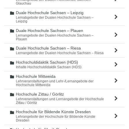
Glauchau
Duale Hochschule Sachsen – Leipzig
Ordner
Lernabgebote der Dualen Hochschule Sachsen –
Leipzig
Duale Hochschule Sachsen – Plauen
Ordner
Lernangebote der Dualen Hochschule Sachsen –
Plauen
Duale Hochschule Sachsen – Riesa
Ordner
Lernangebote der Dualen Hochschule Sachsen – Riesa
Hochschuldidaktik Sachsen (HDS)
Ordner
Inhalte Hochschuldidaktik Sachsen (HDS)
Hochschule Mittweida
Ordner
Lehrveranstaltungen und Lehr-/Lernangebote der
Hochschule Mittweida
Hochschule Zittau / Görlitz
Ordner
Lehrveranstaltungen und Lernangebote der Hochschule
Zittau / Görlitz
Hochschule für Bildende Künste Dresden
Ordner
Lehrangebote der Hochschule für Bildende Künste
Dresden