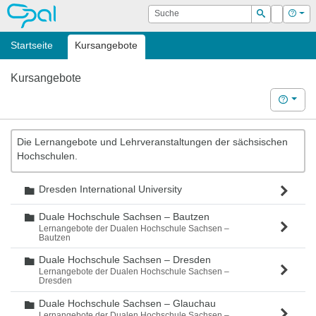
OPAL
Suche
Login
Hilf
Suchen
Startseite
Kursangebote
Kursangebote
Hilfe
Die Lernangebote und Lehrveranstaltungen der sächsischen
Hochschulen.
Dresden International University
Ordner
Duale Hochschule Sachsen – Bautzen
Ordner
Lernangebote der Dualen Hochschule Sachsen –
Bautzen
Duale Hochschule Sachsen – Dresden
Ordner
Lernangebote der Dualen Hochschule Sachsen –
Dresden
Duale Hochschule Sachsen – Glauchau
Ordner
Lernangebote der Dualen Hochschule Sachsen –