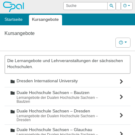
OPAL
Suche
Login
Hilf
Suchen
Startseite
Kursangebote
Kursangebote
Hilfe
Die Lernangebote und Lehrveranstaltungen der sächsischen
Hochschulen.
Dresden International University
Ordner
Duale Hochschule Sachsen – Bautzen
Ordner
Lernangebote der Dualen Hochschule Sachsen –
Bautzen
Duale Hochschule Sachsen – Dresden
Ordner
Lernangebote der Dualen Hochschule Sachsen –
Dresden
Duale Hochschule Sachsen – Glauchau
Ordner
Lernangebote der Dualen Hochschule Sachsen –