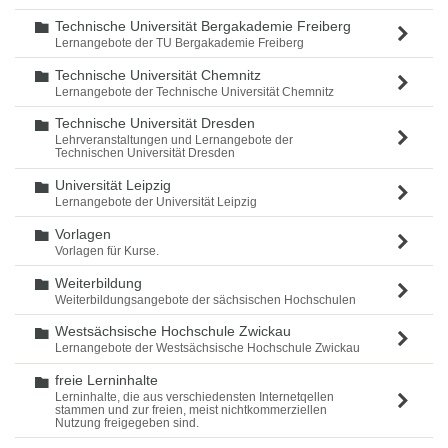
Technische Universität Bergakademie Freiberg
Ordner
Lernangebote der TU Bergakademie Freiberg
Technische Universität Chemnitz
Ordner
Lernangebote der Technische Universität Chemnitz
Technische Universität Dresden
Ordner
Lehrveranstaltungen und Lernangebote der
Technischen Universität Dresden
Universität Leipzig
Ordner
Lernangebote der Universität Leipzig
Vorlagen
Ordner
Vorlagen für Kurse.
Weiterbildung
Ordner
Weiterbildungsangebote der sächsischen Hochschulen
Westsächsische Hochschule Zwickau
Ordner
Lernangebote der Westsächsische Hochschule Zwickau
freie Lerninhalte
Ordner
Lerninhalte, die aus verschiedensten Internetqellen
stammen und zur freien, meist nichtkommerziellen
Nutzung freigegeben sind.