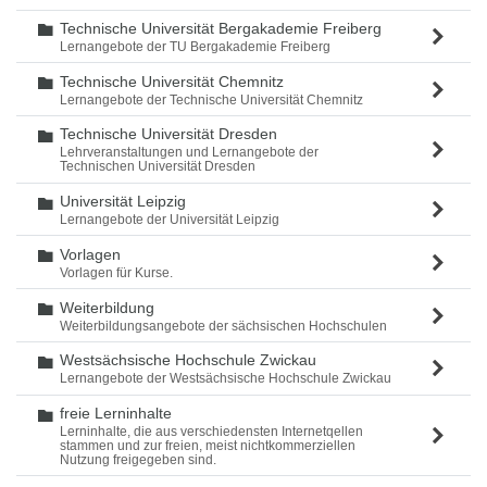
Technische Universität Bergakademie Freiberg
Ordner
Lernangebote der TU Bergakademie Freiberg
Technische Universität Chemnitz
Ordner
Lernangebote der Technische Universität Chemnitz
Technische Universität Dresden
Ordner
Lehrveranstaltungen und Lernangebote der
Technischen Universität Dresden
Universität Leipzig
Ordner
Lernangebote der Universität Leipzig
Vorlagen
Ordner
Vorlagen für Kurse.
Weiterbildung
Ordner
Weiterbildungsangebote der sächsischen Hochschulen
Westsächsische Hochschule Zwickau
Ordner
Lernangebote der Westsächsische Hochschule Zwickau
freie Lerninhalte
Ordner
Lerninhalte, die aus verschiedensten Internetqellen
stammen und zur freien, meist nichtkommerziellen
Nutzung freigegeben sind.