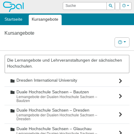
OPAL
Suche
Login
Hilf
Suchen
Startseite
Kursangebote
Kursangebote
Hilfe
Die Lernangebote und Lehrveranstaltungen der sächsischen
Hochschulen.
Dresden International University
Ordner
Duale Hochschule Sachsen – Bautzen
Ordner
Lernangebote der Dualen Hochschule Sachsen –
Bautzen
Duale Hochschule Sachsen – Dresden
Ordner
Lernangebote der Dualen Hochschule Sachsen –
Dresden
Duale Hochschule Sachsen – Glauchau
Ordner
Lernangebote der Dualen Hochschule Sachsen –