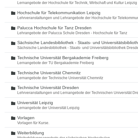
Lernangebote der Hochschule für Technik, Wirtschaft und Kultur Leipzig
Hochschule für Telekommunikation Leipzig
Ordner
Lehrveranstaltungen und Lehrangebote der Hochschule für Telekommun
Palucca Hochschule für Tanz Dresden
Ordner
Lehrangebote der Palucca Schule Dresden - Hochschule für Tanz
Sächsische Landesbibliothek - Staats- und Universitätsbiblio
Ordner
Sächsische Landesbibliothek - Staats- und Universitätsbibliothek Dres
Technische Universität Bergakademie Freiberg
Ordner
Lernangebote der TU Bergakademie Freiberg
Technische Universität Chemnitz
Ordner
Lernangebote der Technische Universität Chemnitz
Technische Universität Dresden
Ordner
Lehrveranstaltungen und Lernangebote der Technischen Universität Dr
Universität Leipzig
Ordner
Lernangebote der Universität Leipzig
Vorlagen
Ordner
Vorlagen für Kurse.
Weiterbildung
Ordner
Weiterbildungsangebote der sächsischen Hochschulen