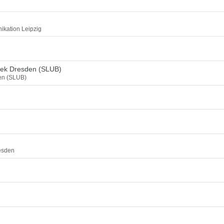
ikation Leipzig
thek Dresden (SLUB)
den (SLUB)
esden