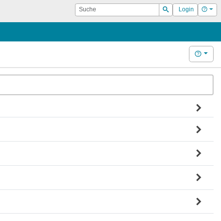
Suche
Hilf
Login
Suchen
Hilfe