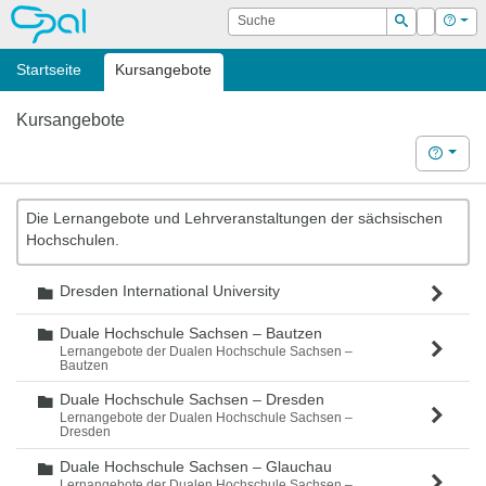
OPAL
Suche
Login
Hilf
Suchen
Startseite
Kursangebote
Kursangebote
Hilfe
Die Lernangebote und Lehrveranstaltungen der sächsischen
Hochschulen.
Dresden International University
Ordner
Duale Hochschule Sachsen – Bautzen
Ordner
Lernangebote der Dualen Hochschule Sachsen –
Bautzen
Duale Hochschule Sachsen – Dresden
Ordner
Lernangebote der Dualen Hochschule Sachsen –
Dresden
Duale Hochschule Sachsen – Glauchau
Ordner
Lernangebote der Dualen Hochschule Sachsen –