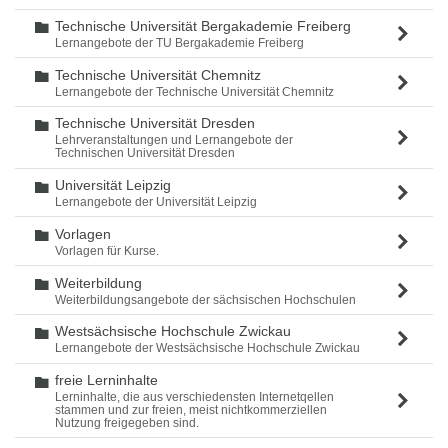
Technische Universität Bergakademie Freiberg
Ordner
Lernangebote der TU Bergakademie Freiberg
Technische Universität Chemnitz
Ordner
Lernangebote der Technische Universität Chemnitz
Technische Universität Dresden
Ordner
Lehrveranstaltungen und Lernangebote der
Technischen Universität Dresden
Universität Leipzig
Ordner
Lernangebote der Universität Leipzig
Vorlagen
Ordner
Vorlagen für Kurse.
Weiterbildung
Ordner
Weiterbildungsangebote der sächsischen Hochschulen
Westsächsische Hochschule Zwickau
Ordner
Lernangebote der Westsächsische Hochschule Zwickau
freie Lerninhalte
Ordner
Lerninhalte, die aus verschiedensten Internetqellen
stammen und zur freien, meist nichtkommerziellen
Nutzung freigegeben sind.