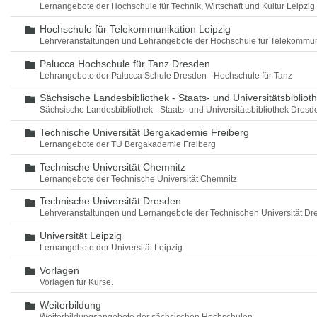
Lernangebote der Hochschule für Technik, Wirtschaft und Kultur Leipzig
Hochschule für Telekommunikation Leipzig
Ordner
Lehrveranstaltungen und Lehrangebote der Hochschule für Telekommun
Palucca Hochschule für Tanz Dresden
Ordner
Lehrangebote der Palucca Schule Dresden - Hochschule für Tanz
Sächsische Landesbibliothek - Staats- und Universitätsbiblio
Ordner
Sächsische Landesbibliothek - Staats- und Universitätsbibliothek Dres
Technische Universität Bergakademie Freiberg
Ordner
Lernangebote der TU Bergakademie Freiberg
Technische Universität Chemnitz
Ordner
Lernangebote der Technische Universität Chemnitz
Technische Universität Dresden
Ordner
Lehrveranstaltungen und Lernangebote der Technischen Universität Dr
Universität Leipzig
Ordner
Lernangebote der Universität Leipzig
Vorlagen
Ordner
Vorlagen für Kurse.
Weiterbildung
Ordner
Weiterbildungsangebote der sächsischen Hochschulen