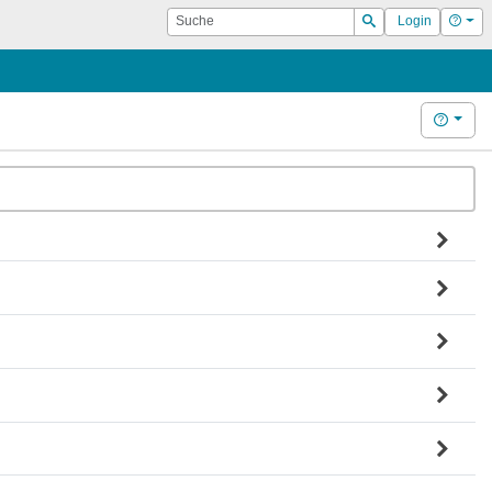
Suche
Hilf
Login
Suchen
Hilfe