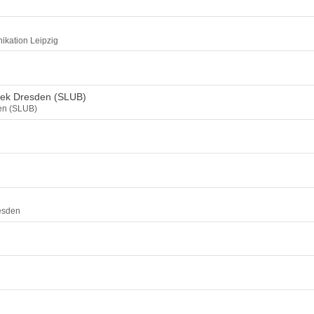
ikation Leipzig
thek Dresden (SLUB)
den (SLUB)
esden