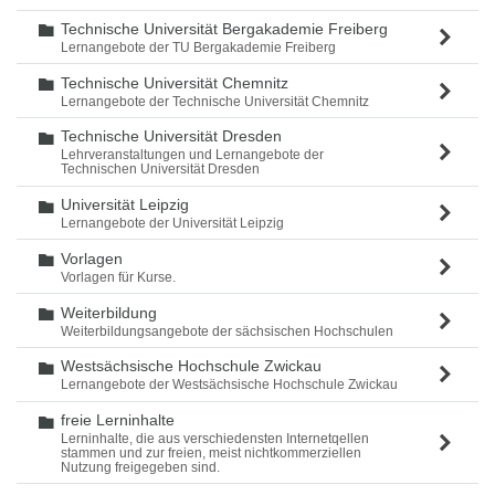
Technische Universität Bergakademie Freiberg
Ordner
Lernangebote der TU Bergakademie Freiberg
Technische Universität Chemnitz
Ordner
Lernangebote der Technische Universität Chemnitz
Technische Universität Dresden
Ordner
Lehrveranstaltungen und Lernangebote der
Technischen Universität Dresden
Universität Leipzig
Ordner
Lernangebote der Universität Leipzig
Vorlagen
Ordner
Vorlagen für Kurse.
Weiterbildung
Ordner
Weiterbildungsangebote der sächsischen Hochschulen
Westsächsische Hochschule Zwickau
Ordner
Lernangebote der Westsächsische Hochschule Zwickau
freie Lerninhalte
Ordner
Lerninhalte, die aus verschiedensten Internetqellen
stammen und zur freien, meist nichtkommerziellen
Nutzung freigegeben sind.