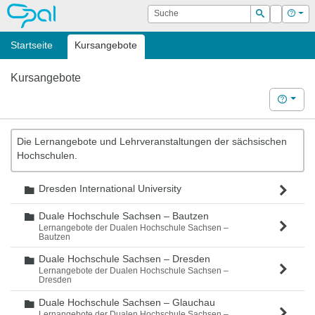
OPAL
Suche
Login
Hilf
Suchen
Startseite
Kursangebote
Kursangebote
Hilfe
Die Lernangebote und Lehrveranstaltungen der sächsischen
Hochschulen.
Dresden International University
Ordner
Duale Hochschule Sachsen – Bautzen
Ordner
Lernangebote der Dualen Hochschule Sachsen –
Bautzen
Duale Hochschule Sachsen – Dresden
Ordner
Lernangebote der Dualen Hochschule Sachsen –
Dresden
Duale Hochschule Sachsen – Glauchau
Ordner
Lernangebote der Dualen Hochschule Sachsen –