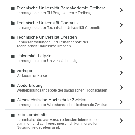
Technische Universität Bergakademie Freiberg
Ordner
Lernangebote der TU Bergakademie Freiberg
Technische Universität Chemnitz
Ordner
Lernangebote der Technische Universität Chemnitz
Technische Universität Dresden
Ordner
Lehrveranstaltungen und Lernangebote der
Technischen Universität Dresden
Universität Leipzig
Ordner
Lernangebote der Universität Leipzig
Vorlagen
Ordner
Vorlagen für Kurse.
Weiterbildung
Ordner
Weiterbildungsangebote der sächsischen Hochschulen
Westsächsische Hochschule Zwickau
Ordner
Lernangebote der Westsächsische Hochschule Zwickau
freie Lerninhalte
Ordner
Lerninhalte, die aus verschiedensten Internetqellen
stammen und zur freien, meist nichtkommerziellen
Nutzung freigegeben sind.