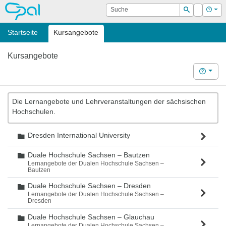
OPAL
Suche
Login
Hilf
Suchen
Startseite
Kursangebote
Kursangebote
Hilfe
Die Lernangebote und Lehrveranstaltungen der sächsischen
Hochschulen.
Dresden International University
Ordner
Duale Hochschule Sachsen – Bautzen
Ordner
Lernangebote der Dualen Hochschule Sachsen –
Bautzen
Duale Hochschule Sachsen – Dresden
Ordner
Lernangebote der Dualen Hochschule Sachsen –
Dresden
Duale Hochschule Sachsen – Glauchau
Ordner
Lernangebote der Dualen Hochschule Sachsen –