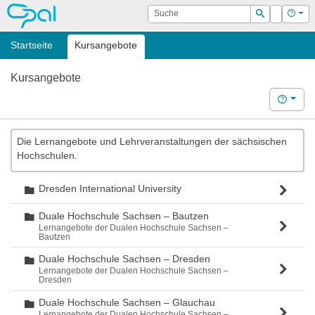
OPAL
Suche
Login
Hilf
Suchen
Startseite
Kursangebote
Kursangebote
Hilfe
Die Lernangebote und Lehrveranstaltungen der sächsischen
Hochschulen.
Dresden International University
Ordner
Duale Hochschule Sachsen – Bautzen
Ordner
Lernangebote der Dualen Hochschule Sachsen –
Bautzen
Duale Hochschule Sachsen – Dresden
Ordner
Lernangebote der Dualen Hochschule Sachsen –
Dresden
Duale Hochschule Sachsen – Glauchau
Ordner
Lernangebote der Dualen Hochschule Sachsen –