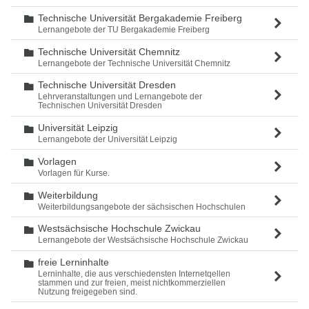
Technische Universität Bergakademie Freiberg
Ordner
Lernangebote der TU Bergakademie Freiberg
Technische Universität Chemnitz
Ordner
Lernangebote der Technische Universität Chemnitz
Technische Universität Dresden
Ordner
Lehrveranstaltungen und Lernangebote der
Technischen Universität Dresden
Universität Leipzig
Ordner
Lernangebote der Universität Leipzig
Vorlagen
Ordner
Vorlagen für Kurse.
Weiterbildung
Ordner
Weiterbildungsangebote der sächsischen Hochschulen
Westsächsische Hochschule Zwickau
Ordner
Lernangebote der Westsächsische Hochschule Zwickau
freie Lerninhalte
Ordner
Lerninhalte, die aus verschiedensten Internetqellen
stammen und zur freien, meist nichtkommerziellen
Nutzung freigegeben sind.