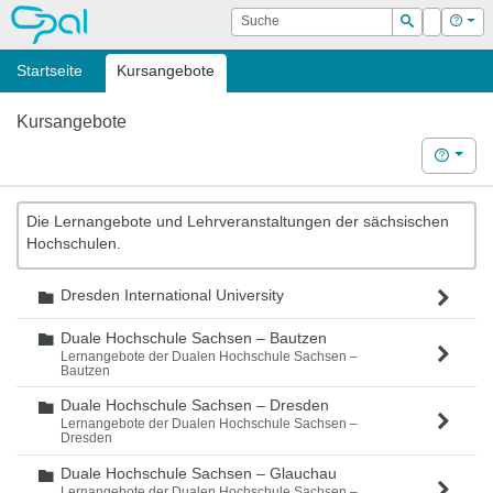
OPAL
Suche
Login
Hilf
Suchen
Startseite
Kursangebote
Kursangebote
Hilfe
Die Lernangebote und Lehrveranstaltungen der sächsischen
Hochschulen.
Dresden International University
Ordner
Duale Hochschule Sachsen – Bautzen
Ordner
Lernangebote der Dualen Hochschule Sachsen –
Bautzen
Duale Hochschule Sachsen – Dresden
Ordner
Lernangebote der Dualen Hochschule Sachsen –
Dresden
Duale Hochschule Sachsen – Glauchau
Ordner
Lernangebote der Dualen Hochschule Sachsen –