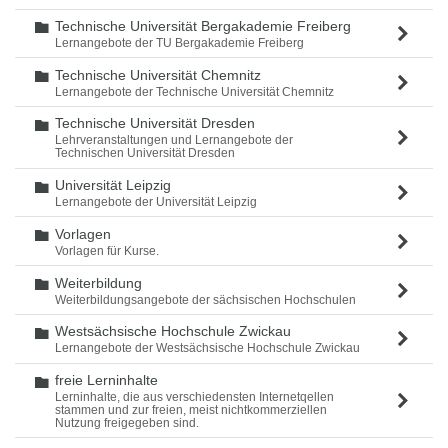
Technische Universität Bergakademie Freiberg
Ordner
Lernangebote der TU Bergakademie Freiberg
Technische Universität Chemnitz
Ordner
Lernangebote der Technische Universität Chemnitz
Technische Universität Dresden
Ordner
Lehrveranstaltungen und Lernangebote der
Technischen Universität Dresden
Universität Leipzig
Ordner
Lernangebote der Universität Leipzig
Vorlagen
Ordner
Vorlagen für Kurse.
Weiterbildung
Ordner
Weiterbildungsangebote der sächsischen Hochschulen
Westsächsische Hochschule Zwickau
Ordner
Lernangebote der Westsächsische Hochschule Zwickau
freie Lerninhalte
Ordner
Lerninhalte, die aus verschiedensten Internetqellen
stammen und zur freien, meist nichtkommerziellen
Nutzung freigegeben sind.