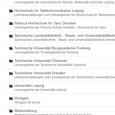
Lernangebote der Hochschule für Technik, Wirtschaft und Kultur Leipzig
Hochschule für Telekommunikation Leipzig
Ordner
Lehrveranstaltungen und Lehrangebote der Hochschule für Telekommun
Palucca Hochschule für Tanz Dresden
Ordner
Lehrangebote der Palucca Schule Dresden - Hochschule für Tanz
Sächsische Landesbibliothek - Staats- und Universitätsbiblio
Ordner
Sächsische Landesbibliothek - Staats- und Universitätsbibliothek Dres
Technische Universität Bergakademie Freiberg
Ordner
Lernangebote der TU Bergakademie Freiberg
Technische Universität Chemnitz
Ordner
Lernangebote der Technische Universität Chemnitz
Technische Universität Dresden
Ordner
Lehrveranstaltungen und Lernangebote der Technischen Universität Dr
Universität Leipzig
Ordner
Lernangebote der Universität Leipzig
Vorlagen
Ordner
Vorlagen für Kurse.
Weiterbildung
Ordner
Weiterbildungsangebote der sächsischen Hochschulen