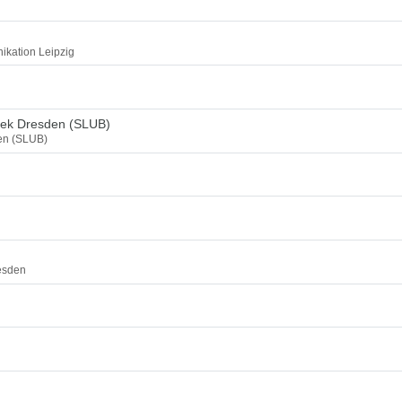
ikation Leipzig
thek Dresden (SLUB)
den (SLUB)
esden