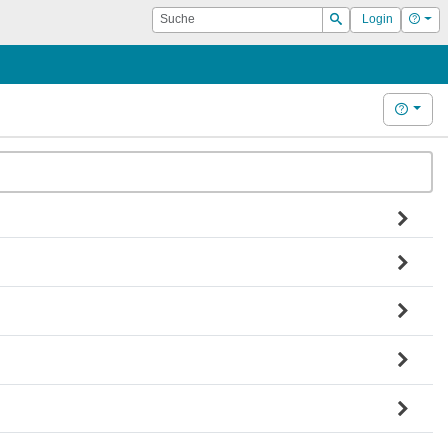
Suche
Hilf
Login
Suchen
Hilfe