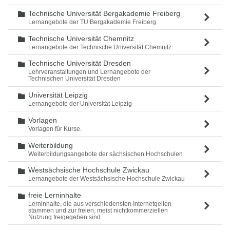
Technische Universität Bergakademie Freiberg
Ordner
Lernangebote der TU Bergakademie Freiberg
Technische Universität Chemnitz
Ordner
Lernangebote der Technische Universität Chemnitz
Technische Universität Dresden
Ordner
Lehrveranstaltungen und Lernangebote der
Technischen Universität Dresden
Universität Leipzig
Ordner
Lernangebote der Universität Leipzig
Vorlagen
Ordner
Vorlagen für Kurse.
Weiterbildung
Ordner
Weiterbildungsangebote der sächsischen Hochschulen
Westsächsische Hochschule Zwickau
Ordner
Lernangebote der Westsächsische Hochschule Zwickau
freie Lerninhalte
Ordner
Lerninhalte, die aus verschiedensten Internetqellen
stammen und zur freien, meist nichtkommerziellen
Nutzung freigegeben sind.