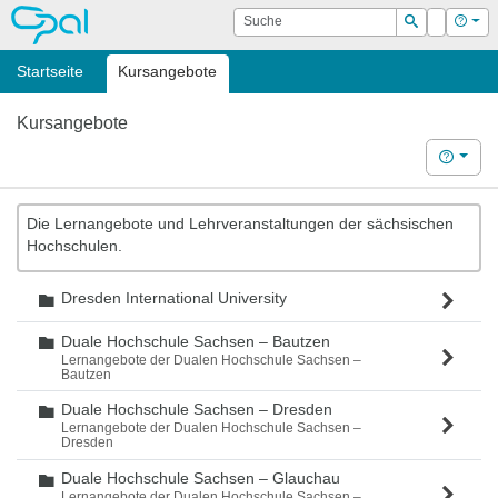
OPAL
Suche
Login
Hilf
Suchen
Startseite
Kursangebote
Kursangebote
Hilfe
Die Lernangebote und Lehrveranstaltungen der sächsischen
Hochschulen.
Dresden International University
Ordner
Duale Hochschule Sachsen – Bautzen
Ordner
Lernangebote der Dualen Hochschule Sachsen –
Bautzen
Duale Hochschule Sachsen – Dresden
Ordner
Lernangebote der Dualen Hochschule Sachsen –
Dresden
Duale Hochschule Sachsen – Glauchau
Ordner
Lernangebote der Dualen Hochschule Sachsen –