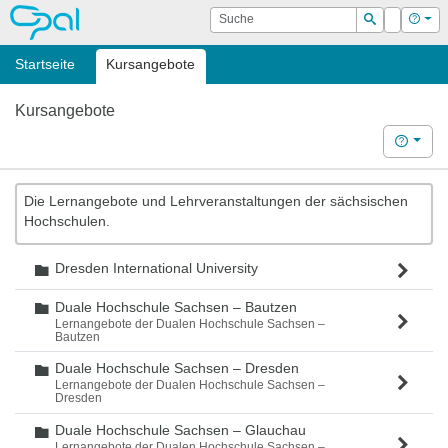
OPAL
Suche
Login
Hilf
Suchen
Startseite
Kursangebote
Kursangebote
Hilfe
Die Lernangebote und Lehrveranstaltungen der sächsischen
Hochschulen.
Dresden International University
Ordner
Duale Hochschule Sachsen – Bautzen
Ordner
Lernangebote der Dualen Hochschule Sachsen –
Bautzen
Duale Hochschule Sachsen – Dresden
Ordner
Lernangebote der Dualen Hochschule Sachsen –
Dresden
Duale Hochschule Sachsen – Glauchau
Ordner
Lernangebote der Dualen Hochschule Sachsen –