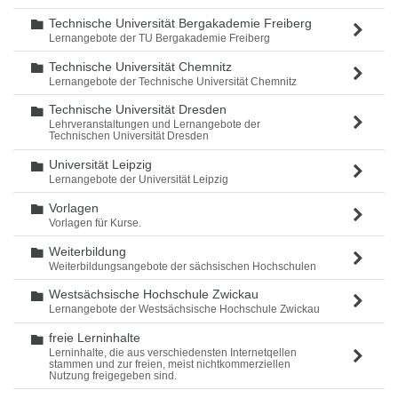
Technische Universität Bergakademie Freiberg
Ordner
Lernangebote der TU Bergakademie Freiberg
Technische Universität Chemnitz
Ordner
Lernangebote der Technische Universität Chemnitz
Technische Universität Dresden
Ordner
Lehrveranstaltungen und Lernangebote der
Technischen Universität Dresden
Universität Leipzig
Ordner
Lernangebote der Universität Leipzig
Vorlagen
Ordner
Vorlagen für Kurse.
Weiterbildung
Ordner
Weiterbildungsangebote der sächsischen Hochschulen
Westsächsische Hochschule Zwickau
Ordner
Lernangebote der Westsächsische Hochschule Zwickau
freie Lerninhalte
Ordner
Lerninhalte, die aus verschiedensten Internetqellen
stammen und zur freien, meist nichtkommerziellen
Nutzung freigegeben sind.