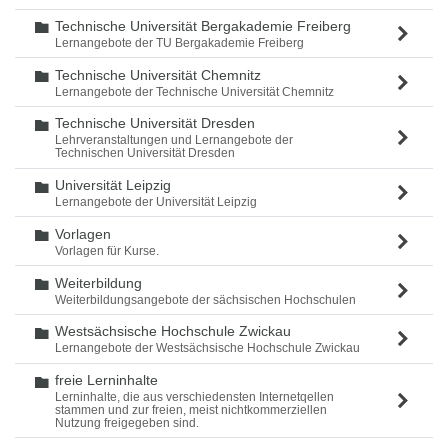
Technische Universität Bergakademie Freiberg
Ordner
Lernangebote der TU Bergakademie Freiberg
Technische Universität Chemnitz
Ordner
Lernangebote der Technische Universität Chemnitz
Technische Universität Dresden
Ordner
Lehrveranstaltungen und Lernangebote der
Technischen Universität Dresden
Universität Leipzig
Ordner
Lernangebote der Universität Leipzig
Vorlagen
Ordner
Vorlagen für Kurse.
Weiterbildung
Ordner
Weiterbildungsangebote der sächsischen Hochschulen
Westsächsische Hochschule Zwickau
Ordner
Lernangebote der Westsächsische Hochschule Zwickau
freie Lerninhalte
Ordner
Lerninhalte, die aus verschiedensten Internetqellen
stammen und zur freien, meist nichtkommerziellen
Nutzung freigegeben sind.