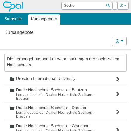
OPAL
Suche
Login
Hilf
Suchen
Startseite
Kursangebote
Kursangebote
Hilfe
Die Lernangebote und Lehrveranstaltungen der sächsischen
Hochschulen.
Dresden International University
Ordner
Duale Hochschule Sachsen – Bautzen
Ordner
Lernangebote der Dualen Hochschule Sachsen –
Bautzen
Duale Hochschule Sachsen – Dresden
Ordner
Lernangebote der Dualen Hochschule Sachsen –
Dresden
Duale Hochschule Sachsen – Glauchau
Ordner
Lernangebote der Dualen Hochschule Sachsen –