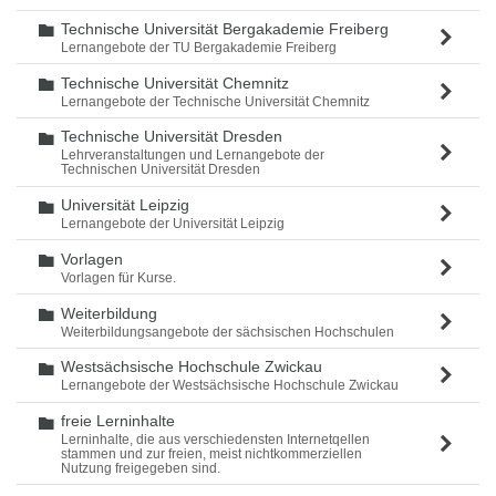
Technische Universität Bergakademie Freiberg
Ordner
Lernangebote der TU Bergakademie Freiberg
Technische Universität Chemnitz
Ordner
Lernangebote der Technische Universität Chemnitz
Technische Universität Dresden
Ordner
Lehrveranstaltungen und Lernangebote der
Technischen Universität Dresden
Universität Leipzig
Ordner
Lernangebote der Universität Leipzig
Vorlagen
Ordner
Vorlagen für Kurse.
Weiterbildung
Ordner
Weiterbildungsangebote der sächsischen Hochschulen
Westsächsische Hochschule Zwickau
Ordner
Lernangebote der Westsächsische Hochschule Zwickau
freie Lerninhalte
Ordner
Lerninhalte, die aus verschiedensten Internetqellen
stammen und zur freien, meist nichtkommerziellen
Nutzung freigegeben sind.