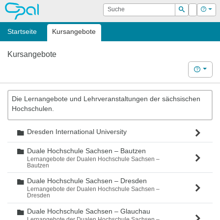
OPAL
Suche
Login
Hilf
Suchen
Startseite
Kursangebote
Kursangebote
Hilfe
Die Lernangebote und Lehrveranstaltungen der sächsischen
Hochschulen.
Dresden International University
Ordner
Duale Hochschule Sachsen – Bautzen
Ordner
Lernangebote der Dualen Hochschule Sachsen –
Bautzen
Duale Hochschule Sachsen – Dresden
Ordner
Lernangebote der Dualen Hochschule Sachsen –
Dresden
Duale Hochschule Sachsen – Glauchau
Ordner
Lernangebote der Dualen Hochschule Sachsen –