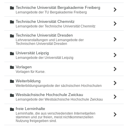
Technische Universität Bergakademie Freiberg
Ordner
Lernangebote der TU Bergakademie Freiberg
Technische Universität Chemnitz
Ordner
Lernangebote der Technische Universität Chemnitz
Technische Universität Dresden
Ordner
Lehrveranstaltungen und Lernangebote der
Technischen Universität Dresden
Universität Leipzig
Ordner
Lernangebote der Universität Leipzig
Vorlagen
Ordner
Vorlagen für Kurse.
Weiterbildung
Ordner
Weiterbildungsangebote der sächsischen Hochschulen
Westsächsische Hochschule Zwickau
Ordner
Lernangebote der Westsächsische Hochschule Zwickau
freie Lerninhalte
Ordner
Lerninhalte, die aus verschiedensten Internetqellen
stammen und zur freien, meist nichtkommerziellen
Nutzung freigegeben sind.