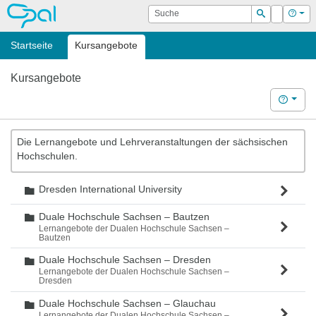
OPAL
Suche
Login
Hilf
Suchen
Startseite
Kursangebote
Kursangebote
Hilfe
Die Lernangebote und Lehrveranstaltungen der sächsischen
Hochschulen.
Dresden International University
Ordner
Duale Hochschule Sachsen – Bautzen
Ordner
Lernangebote der Dualen Hochschule Sachsen –
Bautzen
Duale Hochschule Sachsen – Dresden
Ordner
Lernangebote der Dualen Hochschule Sachsen –
Dresden
Duale Hochschule Sachsen – Glauchau
Ordner
Lernangebote der Dualen Hochschule Sachsen –