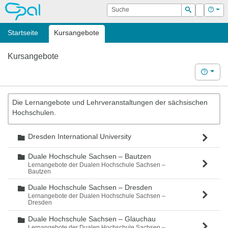
OPAL
Suche
Login
Hilf
Suchen
Startseite
Kursangebote
Kursangebote
Hilfe
Die Lernangebote und Lehrveranstaltungen der sächsischen
Hochschulen.
Dresden International University
Ordner
Duale Hochschule Sachsen – Bautzen
Ordner
Lernangebote der Dualen Hochschule Sachsen –
Bautzen
Duale Hochschule Sachsen – Dresden
Ordner
Lernangebote der Dualen Hochschule Sachsen –
Dresden
Duale Hochschule Sachsen – Glauchau
Ordner
Lernangebote der Dualen Hochschule Sachsen –