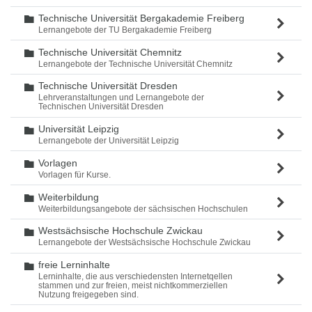
Technische Universität Bergakademie Freiberg
Ordner
Lernangebote der TU Bergakademie Freiberg
Technische Universität Chemnitz
Ordner
Lernangebote der Technische Universität Chemnitz
Technische Universität Dresden
Ordner
Lehrveranstaltungen und Lernangebote der
Technischen Universität Dresden
Universität Leipzig
Ordner
Lernangebote der Universität Leipzig
Vorlagen
Ordner
Vorlagen für Kurse.
Weiterbildung
Ordner
Weiterbildungsangebote der sächsischen Hochschulen
Westsächsische Hochschule Zwickau
Ordner
Lernangebote der Westsächsische Hochschule Zwickau
freie Lerninhalte
Ordner
Lerninhalte, die aus verschiedensten Internetqellen
stammen und zur freien, meist nichtkommerziellen
Nutzung freigegeben sind.