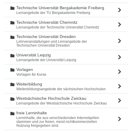
Technische Universität Bergakademie Freiberg
Ordner
Lernangebote der TU Bergakademie Freiberg
Technische Universität Chemnitz
Ordner
Lernangebote der Technische Universität Chemnitz
Technische Universität Dresden
Ordner
Lehrveranstaltungen und Lernangebote der
Technischen Universität Dresden
Universität Leipzig
Ordner
Lernangebote der Universität Leipzig
Vorlagen
Ordner
Vorlagen für Kurse.
Weiterbildung
Ordner
Weiterbildungsangebote der sächsischen Hochschulen
Westsächsische Hochschule Zwickau
Ordner
Lernangebote der Westsächsische Hochschule Zwickau
freie Lerninhalte
Ordner
Lerninhalte, die aus verschiedensten Internetqellen
stammen und zur freien, meist nichtkommerziellen
Nutzung freigegeben sind.