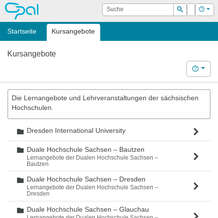
OPAL
Suche
Login
Hilf
Suchen
Startseite
Kursangebote
Kursangebote
Hilfe
Die Lernangebote und Lehrveranstaltungen der sächsischen
Hochschulen.
Dresden International University
Ordner
Duale Hochschule Sachsen – Bautzen
Ordner
Lernangebote der Dualen Hochschule Sachsen –
Bautzen
Duale Hochschule Sachsen – Dresden
Ordner
Lernangebote der Dualen Hochschule Sachsen –
Dresden
Duale Hochschule Sachsen – Glauchau
Ordner
Lernangebote der Dualen Hochschule Sachsen –