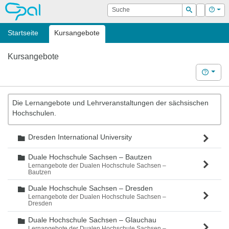
OPAL
Suche
Login
Hilf
Suchen
Startseite
Kursangebote
Kursangebote
Hilfe
Die Lernangebote und Lehrveranstaltungen der sächsischen
Hochschulen.
Dresden International University
Ordner
Duale Hochschule Sachsen – Bautzen
Ordner
Lernangebote der Dualen Hochschule Sachsen –
Bautzen
Duale Hochschule Sachsen – Dresden
Ordner
Lernangebote der Dualen Hochschule Sachsen –
Dresden
Duale Hochschule Sachsen – Glauchau
Ordner
Lernangebote der Dualen Hochschule Sachsen –