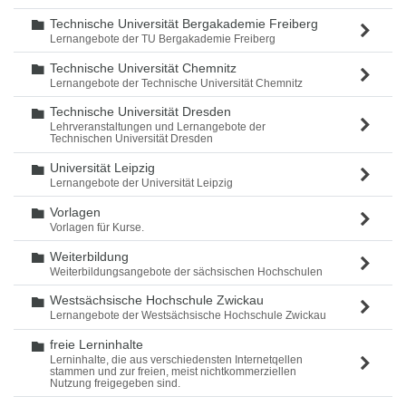
Technische Universität Bergakademie Freiberg
Ordner
Lernangebote der TU Bergakademie Freiberg
Technische Universität Chemnitz
Ordner
Lernangebote der Technische Universität Chemnitz
Technische Universität Dresden
Ordner
Lehrveranstaltungen und Lernangebote der
Technischen Universität Dresden
Universität Leipzig
Ordner
Lernangebote der Universität Leipzig
Vorlagen
Ordner
Vorlagen für Kurse.
Weiterbildung
Ordner
Weiterbildungsangebote der sächsischen Hochschulen
Westsächsische Hochschule Zwickau
Ordner
Lernangebote der Westsächsische Hochschule Zwickau
freie Lerninhalte
Ordner
Lerninhalte, die aus verschiedensten Internetqellen
stammen und zur freien, meist nichtkommerziellen
Nutzung freigegeben sind.