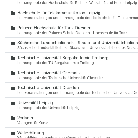
Lernangebote der Hochschule für Technik, Wirtschaft und Kultur Leipzig
Hochschule für Telekommunikation Leipzig
Ordner
Lehrveranstaltungen und Lehrangebote der Hochschule für Telekommun
Palucca Hochschule für Tanz Dresden
Ordner
Lehrangebote der Palucca Schule Dresden - Hochschule für Tanz
Sächsische Landesbibliothek - Staats- und Universitätsbiblio
Ordner
Sächsische Landesbibliothek - Staats- und Universitätsbibliothek Dres
Technische Universität Bergakademie Freiberg
Ordner
Lernangebote der TU Bergakademie Freiberg
Technische Universität Chemnitz
Ordner
Lernangebote der Technische Universität Chemnitz
Technische Universität Dresden
Ordner
Lehrveranstaltungen und Lernangebote der Technischen Universität Dr
Universität Leipzig
Ordner
Lernangebote der Universität Leipzig
Vorlagen
Ordner
Vorlagen für Kurse.
Weiterbildung
Ordner
Weiterbildungsangebote der sächsischen Hochschulen