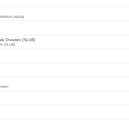
ikation Leipzig
thek Dresden (SLUB)
den (SLUB)
esden