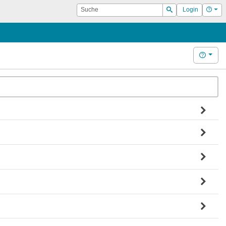
Suche
Hilf
Login
Suchen
Hilfe