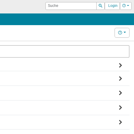
Suche
Hilf
Login
Suchen
Hilfe