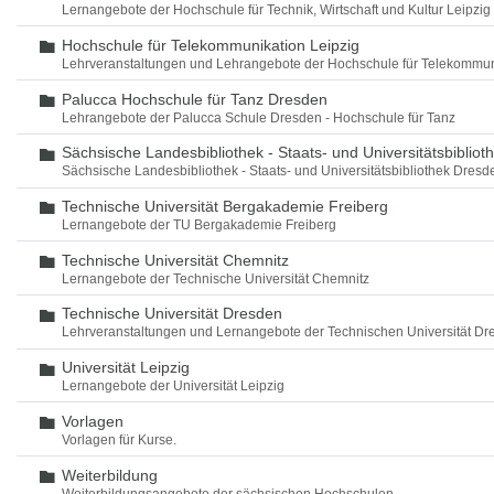
Lernangebote der Hochschule für Technik, Wirtschaft und Kultur Leipzig
Hochschule für Telekommunikation Leipzig
Ordner
Lehrveranstaltungen und Lehrangebote der Hochschule für Telekommun
Palucca Hochschule für Tanz Dresden
Ordner
Lehrangebote der Palucca Schule Dresden - Hochschule für Tanz
Sächsische Landesbibliothek - Staats- und Universitätsbiblio
Ordner
Sächsische Landesbibliothek - Staats- und Universitätsbibliothek Dres
Technische Universität Bergakademie Freiberg
Ordner
Lernangebote der TU Bergakademie Freiberg
Technische Universität Chemnitz
Ordner
Lernangebote der Technische Universität Chemnitz
Technische Universität Dresden
Ordner
Lehrveranstaltungen und Lernangebote der Technischen Universität Dr
Universität Leipzig
Ordner
Lernangebote der Universität Leipzig
Vorlagen
Ordner
Vorlagen für Kurse.
Weiterbildung
Ordner
Weiterbildungsangebote der sächsischen Hochschulen