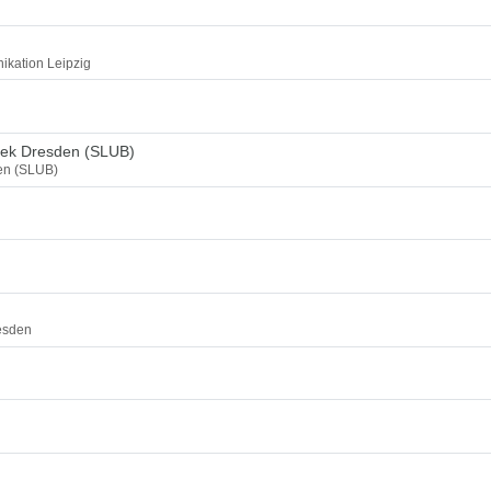
ikation Leipzig
thek Dresden (SLUB)
den (SLUB)
esden