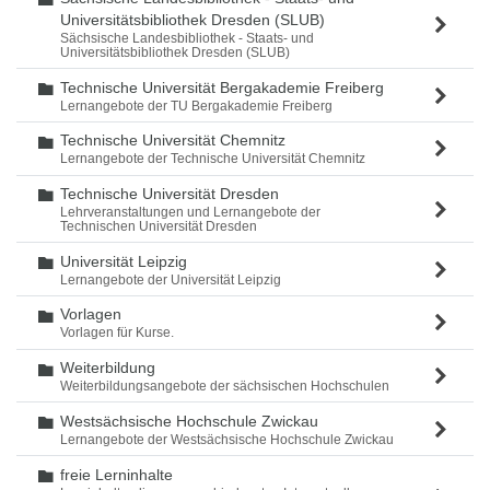
Universitätsbibliothek Dresden (SLUB)
Sächsische Landesbibliothek - Staats- und
Universitätsbibliothek Dresden (SLUB)
Technische Universität Bergakademie Freiberg
Ordner
Lernangebote der TU Bergakademie Freiberg
Technische Universität Chemnitz
Ordner
Lernangebote der Technische Universität Chemnitz
Technische Universität Dresden
Ordner
Lehrveranstaltungen und Lernangebote der
Technischen Universität Dresden
Universität Leipzig
Ordner
Lernangebote der Universität Leipzig
Vorlagen
Ordner
Vorlagen für Kurse.
Weiterbildung
Ordner
Weiterbildungsangebote der sächsischen Hochschulen
Westsächsische Hochschule Zwickau
Ordner
Lernangebote der Westsächsische Hochschule Zwickau
freie Lerninhalte
Ordner