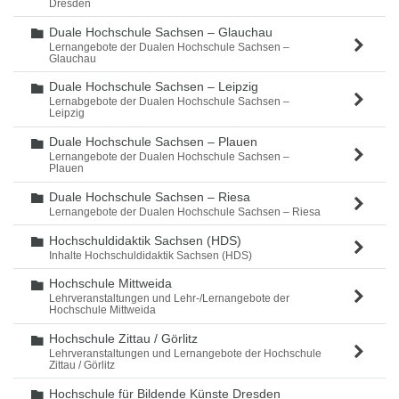
Dresden
Duale Hochschule Sachsen – Glauchau
Ordner
Lernangebote der Dualen Hochschule Sachsen –
Glauchau
Duale Hochschule Sachsen – Leipzig
Ordner
Lernabgebote der Dualen Hochschule Sachsen –
Leipzig
Duale Hochschule Sachsen – Plauen
Ordner
Lernangebote der Dualen Hochschule Sachsen –
Plauen
Duale Hochschule Sachsen – Riesa
Ordner
Lernangebote der Dualen Hochschule Sachsen – Riesa
Hochschuldidaktik Sachsen (HDS)
Ordner
Inhalte Hochschuldidaktik Sachsen (HDS)
Hochschule Mittweida
Ordner
Lehrveranstaltungen und Lehr-/Lernangebote der
Hochschule Mittweida
Hochschule Zittau / Görlitz
Ordner
Lehrveranstaltungen und Lernangebote der Hochschule
Zittau / Görlitz
Hochschule für Bildende Künste Dresden
Ordner