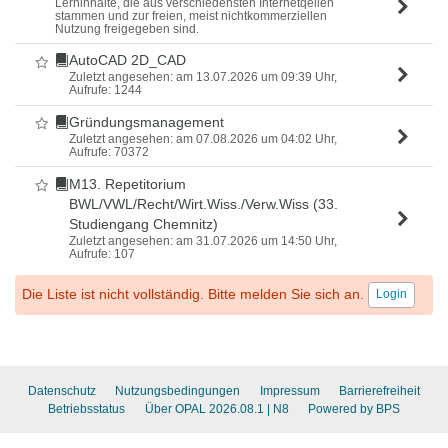
Lerninhalte, die aus verschiedensten Internetqellen
stammen und zur freien, meist nichtkommerziellen
Nutzung freigegeben sind.
AutoCAD 2D_CAD
Als Favorit markieren
Zuletzt angesehen: am 13.07.2026 um 09:39 Uhr,
Aufrufe: 1244
Gründungsmanagement
Als Favorit markieren
Zuletzt angesehen: am 07.08.2026 um 04:02 Uhr,
Aufrufe: 70372
M13. Repetitorium
Als Favorit markieren
BWL/VWL/Recht/Wirt.Wiss./Verw.Wiss (33.
Studiengang Chemnitz)
Zuletzt angesehen: am 31.07.2026 um 14:50 Uhr,
Aufrufe: 107
Die Liste ist nicht vollständig. Bitte melden Sie sich an.
Login
Datenschutz
Nutzungsbedingungen
Impressum
Barrierefreiheit
Betriebsstatus
Über OPAL 2026.08.1
| N8
Powered by BPS