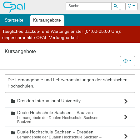
OPAL
Suche
Login
Hilf
Suchen
Startseite
Kursangebote
Taegliches Backup- und Wartungsfenster (04:00-05:00 Uhr):
eingeschraenkte OPAL-Verfuegbarkeit.
Kursangebote
Hilfe
Die Lernangebote und Lehrveranstaltungen der sächsischen
Hochschulen.
Dresden International University
Ordner
Duale Hochschule Sachsen – Bautzen
Ordner
Lernangebote der Dualen Hochschule Sachsen –
Bautzen
Duale Hochschule Sachsen – Dresden
Ordner
Lernangebote der Dualen Hochschule Sachsen –