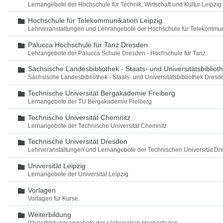
Lernangebote der Hochschule für Technik, Wirtschaft und Kultur Leipzig
Hochschule für Telekommunikation Leipzig
Ordner
Lehrveranstaltungen und Lehrangebote der Hochschule für Telekommun
Palucca Hochschule für Tanz Dresden
Ordner
Lehrangebote der Palucca Schule Dresden - Hochschule für Tanz
Sächsische Landesbibliothek - Staats- und Universitätsbiblio
Ordner
Sächsische Landesbibliothek - Staats- und Universitätsbibliothek Dres
Technische Universität Bergakademie Freiberg
Ordner
Lernangebote der TU Bergakademie Freiberg
Technische Universität Chemnitz
Ordner
Lernangebote der Technische Universität Chemnitz
Technische Universität Dresden
Ordner
Lehrveranstaltungen und Lernangebote der Technischen Universität Dr
Universität Leipzig
Ordner
Lernangebote der Universität Leipzig
Vorlagen
Ordner
Vorlagen für Kurse.
Weiterbildung
Ordner
Weiterbildungsangebote der sächsischen Hochschulen