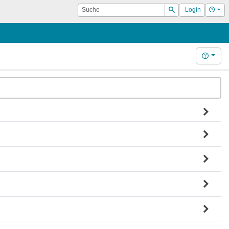
Suche
Hilf
Login
Suchen
Hilfe