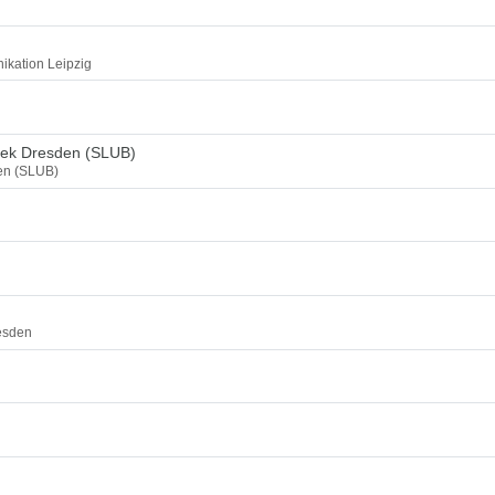
ikation Leipzig
thek Dresden (SLUB)
den (SLUB)
esden