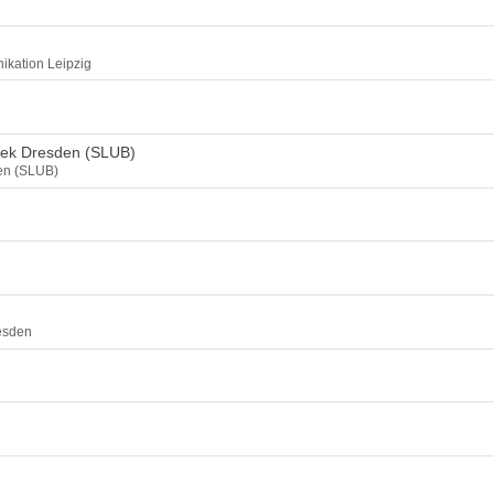
ikation Leipzig
thek Dresden (SLUB)
den (SLUB)
esden