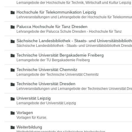
Lernangebote der Hochschule für Technik, Wirtschaft und Kultur Leipzig
Hochschule für Telekommunikation Leipzig
Ordner
Lehrveranstaltungen und Lehrangebote der Hochschule für Telekommun
Palucca Hochschule für Tanz Dresden
Ordner
Lehrangebote der Palucca Schule Dresden - Hochschule für Tanz
Sächsische Landesbibliothek - Staats- und Universitätsbiblio
Ordner
Sächsische Landesbibliothek - Staats- und Universitätsbibliothek Dres
Technische Universität Bergakademie Freiberg
Ordner
Lernangebote der TU Bergakademie Freiberg
Technische Universität Chemnitz
Ordner
Lernangebote der Technische Universität Chemnitz
Technische Universität Dresden
Ordner
Lehrveranstaltungen und Lernangebote der Technischen Universität Dr
Universität Leipzig
Ordner
Lernangebote der Universität Leipzig
Vorlagen
Ordner
Vorlagen für Kurse.
Weiterbildung
Ordner
Weiterbildungsangebote der sächsischen Hochschulen