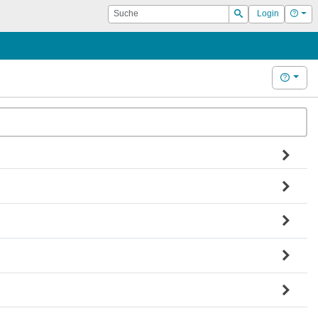
Suche
Hilf
Login
Suchen
Hilfe