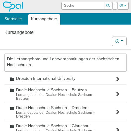
OPAL
Suche
Login
Hilf
Suchen
Startseite
Kursangebote
Kursangebote
Hilfe
Die Lernangebote und Lehrveranstaltungen der sächsischen
Hochschulen.
Dresden International University
Ordner
Duale Hochschule Sachsen – Bautzen
Ordner
Lernangebote der Dualen Hochschule Sachsen –
Bautzen
Duale Hochschule Sachsen – Dresden
Ordner
Lernangebote der Dualen Hochschule Sachsen –
Dresden
Duale Hochschule Sachsen – Glauchau
Ordner
Lernangebote der Dualen Hochschule Sachsen –