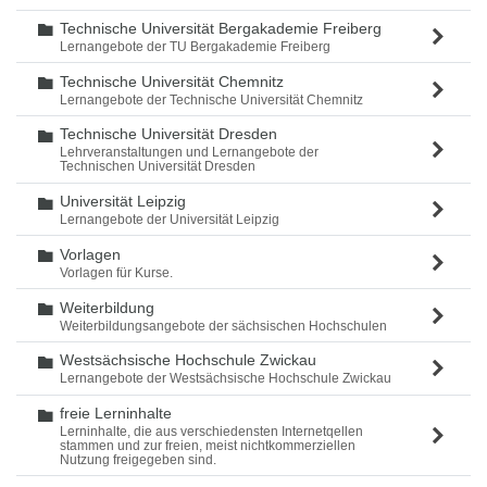
Technische Universität Bergakademie Freiberg
Ordner
Lernangebote der TU Bergakademie Freiberg
Technische Universität Chemnitz
Ordner
Lernangebote der Technische Universität Chemnitz
Technische Universität Dresden
Ordner
Lehrveranstaltungen und Lernangebote der
Technischen Universität Dresden
Universität Leipzig
Ordner
Lernangebote der Universität Leipzig
Vorlagen
Ordner
Vorlagen für Kurse.
Weiterbildung
Ordner
Weiterbildungsangebote der sächsischen Hochschulen
Westsächsische Hochschule Zwickau
Ordner
Lernangebote der Westsächsische Hochschule Zwickau
freie Lerninhalte
Ordner
Lerninhalte, die aus verschiedensten Internetqellen
stammen und zur freien, meist nichtkommerziellen
Nutzung freigegeben sind.