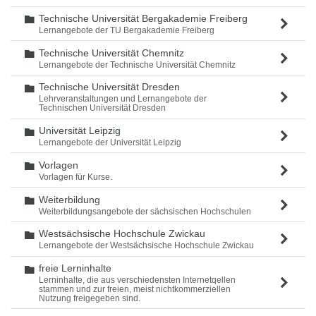
Technische Universität Bergakademie Freiberg
Ordner
Lernangebote der TU Bergakademie Freiberg
Technische Universität Chemnitz
Ordner
Lernangebote der Technische Universität Chemnitz
Technische Universität Dresden
Ordner
Lehrveranstaltungen und Lernangebote der
Technischen Universität Dresden
Universität Leipzig
Ordner
Lernangebote der Universität Leipzig
Vorlagen
Ordner
Vorlagen für Kurse.
Weiterbildung
Ordner
Weiterbildungsangebote der sächsischen Hochschulen
Westsächsische Hochschule Zwickau
Ordner
Lernangebote der Westsächsische Hochschule Zwickau
freie Lerninhalte
Ordner
Lerninhalte, die aus verschiedensten Internetqellen
stammen und zur freien, meist nichtkommerziellen
Nutzung freigegeben sind.