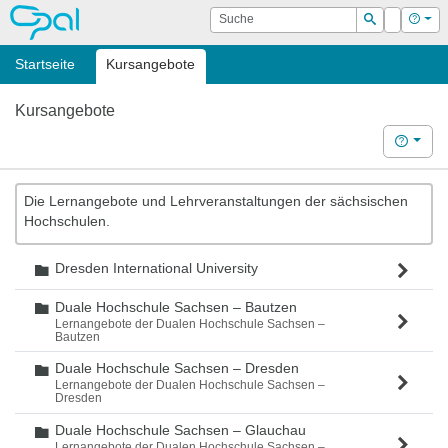
OPAL
Suche
Login
Hilf
Suchen
Startseite
Kursangebote
Kursangebote
Hilfe
Die Lernangebote und Lehrveranstaltungen der sächsischen
Hochschulen.
Dresden International University
Ordner
Duale Hochschule Sachsen – Bautzen
Ordner
Lernangebote der Dualen Hochschule Sachsen –
Bautzen
Duale Hochschule Sachsen – Dresden
Ordner
Lernangebote der Dualen Hochschule Sachsen –
Dresden
Duale Hochschule Sachsen – Glauchau
Ordner
Lernangebote der Dualen Hochschule Sachsen –